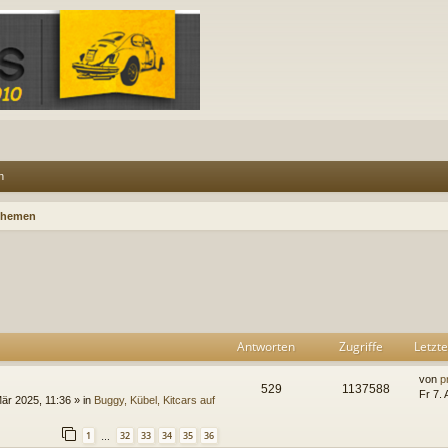
n
Themen
rweiterte Suche
Antworten
Zugriffe
Letzte
von
p
529
1137588
Fr 7.
Mär 2025, 11:36
» in
Buggy, Kübel, Kitcars auf
1
32
33
34
35
36
…