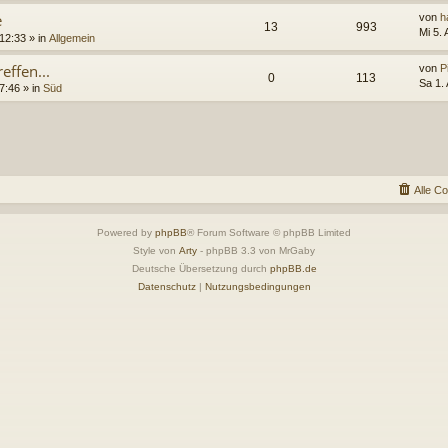
e
von
h
13
993
Mi 5.
 12:33
» in
Allgemein
effen...
von
P
0
113
Sa 1.
7:46
» in
Süd
Alle C
Powered by
phpBB
® Forum Software © phpBB Limited
Style von
Arty
- phpBB 3.3 von MrGaby
Deutsche Übersetzung durch
phpBB.de
Datenschutz
|
Nutzungsbedingungen