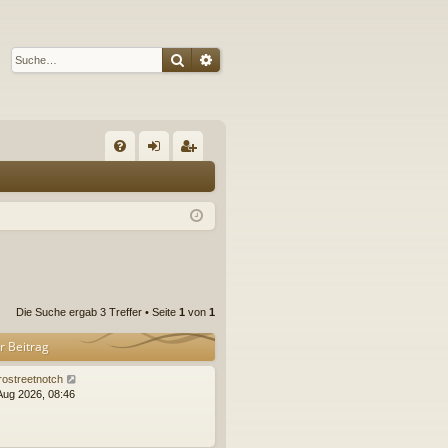
Suche
Erweiterte Suche
S
FA
n
eg
Q
m
ist
el
rie
de
re
n
n
Die Suche ergab 3 Treffer • Seite
1
von
1
r Beitrag
rostreetnotch
 Aug 2026, 08:46