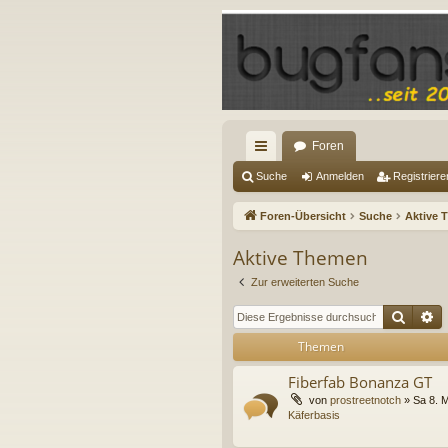
Foren
ch
Suche
Anmelden
Registriere
ne
Foren-Übersicht
Suche
Aktive 
llz
Aktive Themen
ug
Zur erweiterten Suche
riff
Suche
E
Themen
Fiberfab Bonanza GT
von
prostreetnotch
»
Sa 8. 
Käferbasis