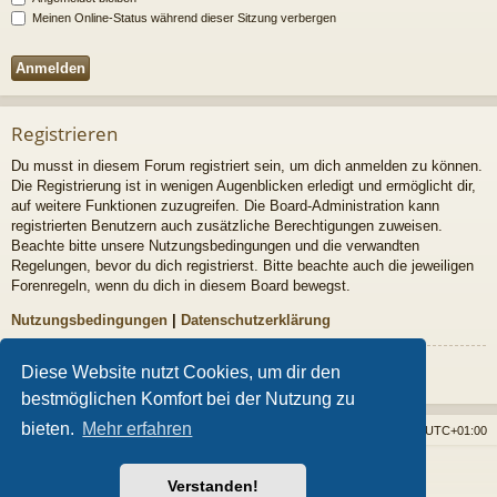
Meinen Online-Status während dieser Sitzung verbergen
Registrieren
Du musst in diesem Forum registriert sein, um dich anmelden zu können.
Die Registrierung ist in wenigen Augenblicken erledigt und ermöglicht dir,
auf weitere Funktionen zuzugreifen. Die Board-Administration kann
registrierten Benutzern auch zusätzliche Berechtigungen zuweisen.
Beachte bitte unsere Nutzungsbedingungen und die verwandten
Regelungen, bevor du dich registrierst. Bitte beachte auch die jeweiligen
Forenregeln, wenn du dich in diesem Board bewegst.
Nutzungsbedingungen
|
Datenschutzerklärung
Registrieren
Diese Website nutzt Cookies, um dir den
bestmöglichen Komfort bei der Nutzung zu
bieten.
Mehr erfahren
Foren-Übersicht
Alle Cookies löschen
Alle Zeiten sind
UTC+01:00
Powered by
phpBB
® Forum Software © phpBB Limited
Verstanden!
Style von
Arty
- phpBB 3.3 von MrGaby