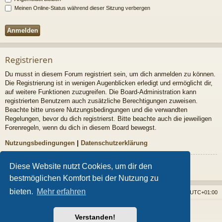
Meinen Online-Status während dieser Sitzung verbergen
Registrieren
Du musst in diesem Forum registriert sein, um dich anmelden zu können.
Die Registrierung ist in wenigen Augenblicken erledigt und ermöglicht dir,
auf weitere Funktionen zuzugreifen. Die Board-Administration kann
registrierten Benutzern auch zusätzliche Berechtigungen zuweisen.
Beachte bitte unsere Nutzungsbedingungen und die verwandten
Regelungen, bevor du dich registrierst. Bitte beachte auch die jeweiligen
Forenregeln, wenn du dich in diesem Board bewegst.
Nutzungsbedingungen
|
Datenschutzerklärung
Registrieren
Diese Website nutzt Cookies, um dir den
bestmöglichen Komfort bei der Nutzung zu
bieten.
Mehr erfahren
Foren-Übersicht
Alle Cookies löschen
Alle Zeiten sind
UTC+01:00
Powered by
phpBB
® Forum Software © phpBB Limited
Verstanden!
Style von
Arty
- phpBB 3.3 von MrGaby