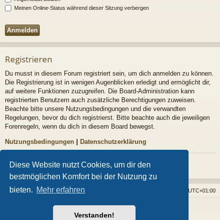
Meinen Online-Status während dieser Sitzung verbergen
Registrieren
Du musst in diesem Forum registriert sein, um dich anmelden zu können.
Die Registrierung ist in wenigen Augenblicken erledigt und ermöglicht dir,
auf weitere Funktionen zuzugreifen. Die Board-Administration kann
registrierten Benutzern auch zusätzliche Berechtigungen zuweisen.
Beachte bitte unsere Nutzungsbedingungen und die verwandten
Regelungen, bevor du dich registrierst. Bitte beachte auch die jeweiligen
Forenregeln, wenn du dich in diesem Board bewegst.
Nutzungsbedingungen
|
Datenschutzerklärung
Registrieren
Diese Website nutzt Cookies, um dir den
bestmöglichen Komfort bei der Nutzung zu
bieten.
Mehr erfahren
Foren-Übersicht
Alle Cookies löschen
Alle Zeiten sind
UTC+01:00
Powered by
phpBB
® Forum Software © phpBB Limited
Verstanden!
Style von
Arty
- phpBB 3.3 von MrGaby