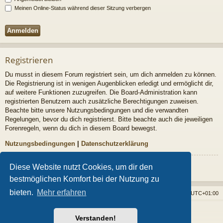
Meinen Online-Status während dieser Sitzung verbergen
Registrieren
Du musst in diesem Forum registriert sein, um dich anmelden zu können.
Die Registrierung ist in wenigen Augenblicken erledigt und ermöglicht dir,
auf weitere Funktionen zuzugreifen. Die Board-Administration kann
registrierten Benutzern auch zusätzliche Berechtigungen zuweisen.
Beachte bitte unsere Nutzungsbedingungen und die verwandten
Regelungen, bevor du dich registrierst. Bitte beachte auch die jeweiligen
Forenregeln, wenn du dich in diesem Board bewegst.
Nutzungsbedingungen
|
Datenschutzerklärung
Registrieren
Diese Website nutzt Cookies, um dir den
bestmöglichen Komfort bei der Nutzung zu
bieten.
Mehr erfahren
Foren-Übersicht
Alle Cookies löschen
Alle Zeiten sind
UTC+01:00
Powered by
phpBB
® Forum Software © phpBB Limited
Verstanden!
Style von
Arty
- phpBB 3.3 von MrGaby