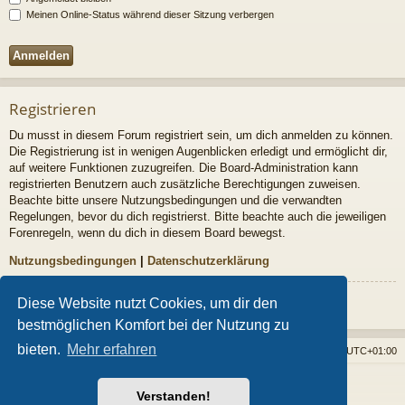
Meinen Online-Status während dieser Sitzung verbergen
Registrieren
Du musst in diesem Forum registriert sein, um dich anmelden zu können.
Die Registrierung ist in wenigen Augenblicken erledigt und ermöglicht dir,
auf weitere Funktionen zuzugreifen. Die Board-Administration kann
registrierten Benutzern auch zusätzliche Berechtigungen zuweisen.
Beachte bitte unsere Nutzungsbedingungen und die verwandten
Regelungen, bevor du dich registrierst. Bitte beachte auch die jeweiligen
Forenregeln, wenn du dich in diesem Board bewegst.
Nutzungsbedingungen
|
Datenschutzerklärung
Registrieren
Diese Website nutzt Cookies, um dir den
bestmöglichen Komfort bei der Nutzung zu
bieten.
Mehr erfahren
Foren-Übersicht
Alle Cookies löschen
Alle Zeiten sind
UTC+01:00
Powered by
phpBB
® Forum Software © phpBB Limited
Verstanden!
Style von
Arty
- phpBB 3.3 von MrGaby