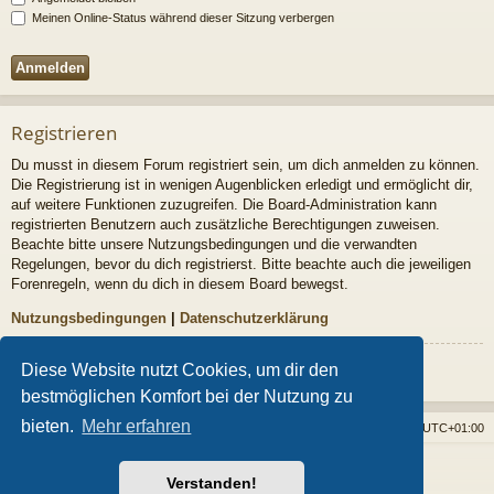
Meinen Online-Status während dieser Sitzung verbergen
Registrieren
Du musst in diesem Forum registriert sein, um dich anmelden zu können.
Die Registrierung ist in wenigen Augenblicken erledigt und ermöglicht dir,
auf weitere Funktionen zuzugreifen. Die Board-Administration kann
registrierten Benutzern auch zusätzliche Berechtigungen zuweisen.
Beachte bitte unsere Nutzungsbedingungen und die verwandten
Regelungen, bevor du dich registrierst. Bitte beachte auch die jeweiligen
Forenregeln, wenn du dich in diesem Board bewegst.
Nutzungsbedingungen
|
Datenschutzerklärung
Registrieren
Diese Website nutzt Cookies, um dir den
bestmöglichen Komfort bei der Nutzung zu
bieten.
Mehr erfahren
Foren-Übersicht
Alle Cookies löschen
Alle Zeiten sind
UTC+01:00
Powered by
phpBB
® Forum Software © phpBB Limited
Verstanden!
Style von
Arty
- phpBB 3.3 von MrGaby