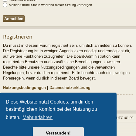
Meinen Online-Status während dieser Sitzung verbergen
Registrieren
Du musst in diesem Forum registriert sein, um dich anmelden zu können.
Die Registrierung ist in wenigen Augenblicken erledigt und ermöglicht dir,
auf weitere Funktionen zuzugreifen. Die Board-Administration kann
registrierten Benutzern auch zusätzliche Berechtigungen zuweisen.
Beachte bitte unsere Nutzungsbedingungen und die verwandten
Regelungen, bevor du dich registrierst. Bitte beachte auch die jeweiligen
Forenregeln, wenn du dich in diesem Board bewegst.
Nutzungsbedingungen
|
Datenschutzerklärung
Registrieren
Diese Website nutzt Cookies, um dir den
bestmöglichen Komfort bei der Nutzung zu
bieten.
Mehr erfahren
Foren-Übersicht
Alle Cookies löschen
Alle Zeiten sind
UTC+01:00
Powered by
phpBB
® Forum Software © phpBB Limited
Verstanden!
Style von
Arty
- phpBB 3.3 von MrGaby