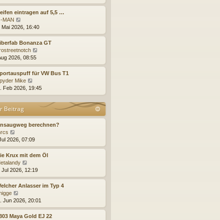
g
i
e
u
t
r
e
eifen eintragen auf 5,5 …
r
B
s
N
-MAN
a
e
t
e
. Mai 2026, 16:40
g
i
e
u
t
r
e
Fiberfab Bonanza GT
r
B
s
N
rostreetnotch
a
e
t
e
 Aug 2026, 08:55
g
i
e
u
t
r
e
portauspuff für VW Bus T1
r
B
s
N
pyder Mike
a
e
t
e
. Feb 2026, 19:45
g
i
e
u
t
r
e
r Beitrag
r
B
s
a
e
t
g
i
e
Ansaugweg berechnen?
t
N
r
rcs
r
e
B
Jul 2026, 07:09
a
u
e
g
e
i
ie Krux mit dem Öl
s
t
N
etalandy
t
r
e
 Jul 2026, 12:19
e
a
u
r
g
e
elcher Anlasser im Typ 4
B
s
N
nigge
e
t
e
. Jun 2026, 20:01
i
e
u
t
r
e
303 Maya Gold EJ 22