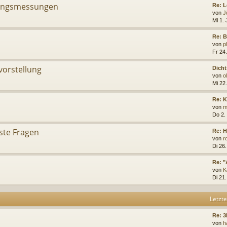
ungsmessungen
Re: 
von
J
Mi 1. 
Re: B
von
p
Fr 24.
vorstellung
Dicht
von
o
Mi 22
Re: 
von
m
Do 2.
ste Fragen
Re: H
von
r
Di 26
Re: "
von
K
Di 21
Letzte
Re: 3
von
h