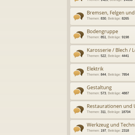
Bremsen, Felgen und
Themen
:
830
,
Beiträge
:
8265
Bodengruppe
Themen
:
851
,
Beiträge
:
9198
Karosserie / Blech / 
Themen
:
522
,
Beiträge
:
4441
Elektrik
Themen
:
844
,
Beiträge
:
7854
Gestaltung
Themen
:
573
,
Beiträge
:
4887
Restaurationen und
Themen
:
311
,
Beiträge
:
18704
Werkzeug und Techn
Themen
:
197
,
Beiträge
:
2318