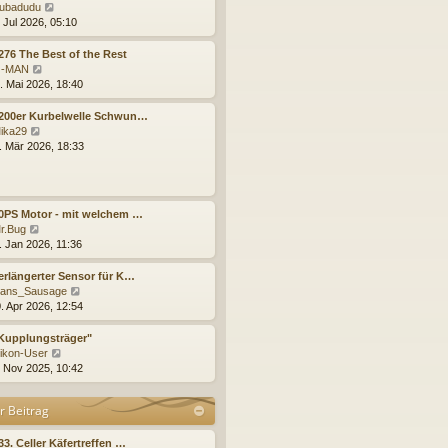
r
B
s
N
ubadudu
a
e
t
e
 Jul 2026, 05:10
g
i
e
u
t
r
e
276 The Best of the Rest
r
B
s
N
-MAN
a
e
t
e
. Mai 2026, 18:40
g
i
e
u
t
r
e
1200er Kurbelwelle Schwun…
r
B
s
N
ika29
a
e
t
e
. Mär 2026, 18:33
g
i
e
u
t
r
e
r
B
s
a
e
t
0PS Motor - mit welchem …
g
i
e
N
r.Bug
t
r
e
. Jan 2026, 11:36
r
B
u
a
e
e
erlängerter Sensor für K…
g
i
s
N
ans_Sausage
t
t
e
. Apr 2026, 12:54
r
e
u
a
r
e
Kupplungsträger"
g
B
s
N
ikon-User
e
t
e
. Nov 2025, 10:42
i
e
u
t
r
e
r Beitrag
r
B
s
a
e
t
g
i
e
33. Celler Käfertreffen …