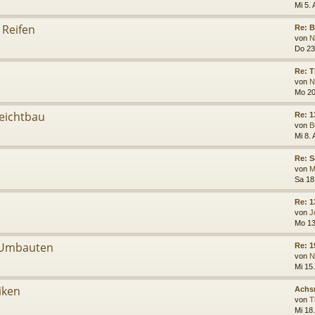
Mi 5.
 Reifen
Re: 
von
N
Do 23
Re: T
von
N
Mo 20
Leichtbau
Re: 1
von
B
Mi 8.
Re: 
von
M
Sa 18
Re: 1
von
J
Mo 13
 Umbauten
Re: 1
von
N
Mi 15.
iken
Achs
von
T
Mi 18