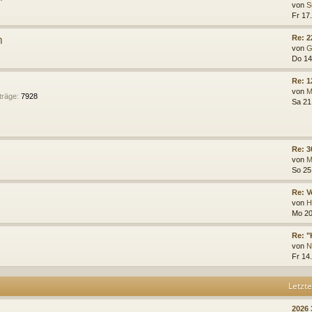
von
S
Fr 17.
n
Re: 2
von
G
Do 14
Re: 
von
M
träge
:
7928
Sa 21
Re: 3
von
M
So 25
Re: V
von
H
Mo 20
Re: "
von
N
Fr 14
Letzte
2026 