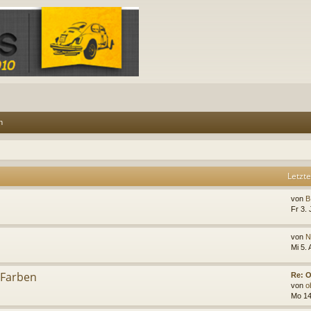
n
Letzte
von
B
Fr 3. 
von
N
Mi 5.
 Farben
Re: 
von
o
Mo 14