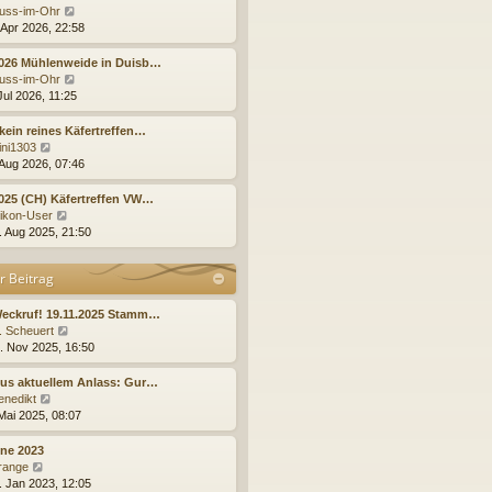
t
r
N
uss-im-Ohr
r
B
e
 Apr 2026, 22:58
a
e
u
g
i
e
2026 Mühlenweide in Duisb…
t
s
N
uss-im-Ohr
r
t
e
Jul 2026, 11:25
a
e
u
g
r
e
kein reines Käfertreffen…
B
s
N
ini1303
e
t
e
 Aug 2026, 07:46
i
e
u
t
r
e
025 (CH) Käfertreffen VW…
r
B
s
N
ikon-User
a
e
t
e
. Aug 2025, 21:50
g
i
e
u
t
r
e
r Beitrag
r
B
s
a
e
t
g
i
e
Weckruf! 19.11.2025 Stamm…
t
r
N
. Scheuert
r
B
e
. Nov 2025, 16:50
a
e
u
g
i
e
us aktuellem Anlass: Gur…
t
s
N
enedikt
r
t
e
 Mai 2025, 08:07
a
e
u
g
r
e
ne 2023
B
s
N
range
e
t
e
. Jan 2023, 12:05