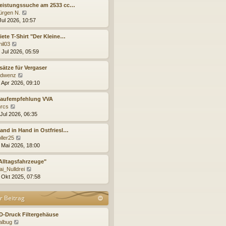
t
e
Leistungssuche am 2533 cc…
B
r
s
N
ürgen N.
e
a
t
e
Jul 2026, 10:57
i
g
e
u
t
r
e
iete T-Shirt "Der Kleine…
r
B
s
N
hil03
a
e
t
e
 Jul 2026, 05:59
g
i
e
u
t
r
e
sätze für Vergaser
r
B
s
N
ldwenz
a
e
t
e
. Apr 2026, 09:10
g
i
e
u
t
r
e
Kaufempfehlung VVA
r
B
s
N
rcs
a
e
t
e
 Jul 2026, 06:35
g
i
e
u
t
r
e
and in Hand in Ostfriesl…
r
B
s
N
oller25
a
e
t
e
. Mai 2026, 18:00
g
i
e
u
t
r
e
Alltagsfahrzeuge"
r
B
s
N
ai_Nulldrei
a
e
t
e
. Okt 2025, 07:58
g
i
e
u
t
r
e
r Beitrag
r
B
s
a
e
t
g
i
e
D-Druck Filtergehäuse
t
N
r
albug