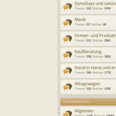
DynoDays und Leist
Themen
:
116
,
Beiträge
:
2434
Markt
Themen
:
20
,
Beiträge
:
60
Firmen- und Produkt
Themen
:
211
,
Beiträge
:
2041
Kaufberatung
Themen
:
338
,
Beiträge
:
3631
Hand in Hand und er
Themen
:
260
,
Beiträge
:
1776
Alltagswagen
Themen
:
119
,
Beiträge
:
1235
Technikbereich
Allgemein
Themen
:
1425
,
Beiträge
:
14650