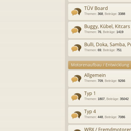
TÜV Board
Themen
:
368
,
Beiträge
:
3388
Buggy, Kübel, Kitcars
Themen
:
76
,
Beiträge
:
1419
Bulli, Doka, Samba, Pr
Themen
:
69
,
Beiträge
:
751
Motorenaufbau / Entwicklung
Allgemein
Themen
:
709
,
Beiträge
:
9266
Typ 1
Themen
:
1807
,
Beiträge
:
35042
Typ 4
Themen
:
448
,
Beiträge
:
7086
WBX / Fremdmotore