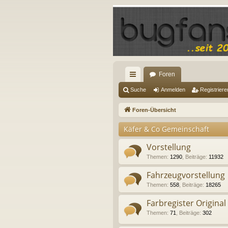
Foren
ch
Suche
Anmelden
Registriere
ne
Foren-Übersicht
llz
Käfer & Co Gemeinschaft
ug
Vorstellung
riff
Themen
:
1290
,
Beiträge
:
11932
Fahrzeugvorstellung
Themen
:
558
,
Beiträge
:
18265
Farbregister Original
Themen
:
71
,
Beiträge
:
302