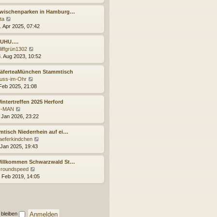
i
e
u
t
r
e
Zwischenparken in Hamburg…
r
B
s
N
lta
a
e
t
e
. Apr 2025, 07:42
g
i
e
u
t
r
e
HUHU….
r
B
s
N
liffgrün1302
a
e
t
e
. Aug 2023, 10:52
g
i
e
u
t
r
e
KäferteaMünchen Stammtisch
r
B
s
N
uss-im-Ohr
a
e
t
e
 Feb 2025, 21:08
g
i
e
u
t
r
e
intertreffen 2025 Herford
r
B
s
N
-MAN
a
e
t
e
. Jan 2026, 23:22
g
i
e
u
t
r
e
tisch Niederrhein auf ei…
r
B
s
N
aeferkindchen
a
e
t
e
 Jan 2025, 19:43
g
i
e
u
t
r
e
Willkommen Schwarzwald St…
r
B
s
N
roundspeed
a
e
t
e
. Feb 2019, 14:05
g
i
e
u
t
r
e
r
B
s
a
e
t
g
i
e
 bleiben