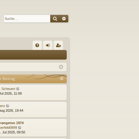
Suche
Erweiterte Suche
S
FA
n
eg
Q
m
ist
el
rie
r Beitrag
de
re
N
. Scheuert
n
n
e
Jul 2026, 11:09
u
e
N
ero
s
e
 Aug 2026, 19:44
t
u
e
e
r
Orangeton 1974
s
B
N
berfeld0899
t
e
e
. Jul 2025, 09:50
e
i
u
r