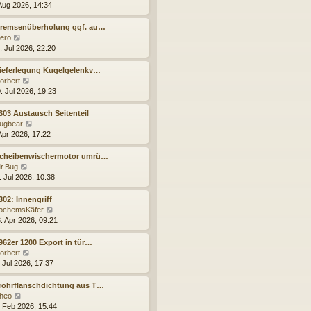
r
e
B
 Aug 2026, 14:34
a
u
e
g
e
i
Bremsenüberholung ggf. au…
s
t
N
ero
t
r
e
. Jul 2026, 22:20
e
a
u
r
g
e
ieferlegung Kugelgelenkv…
B
s
N
orbert
e
t
e
. Jul 2026, 19:23
i
e
u
t
r
e
303 Austausch Seitenteil
r
B
s
N
ugbear
a
e
t
e
 Apr 2026, 17:22
g
i
e
u
t
r
e
Scheibenwischermotor umrü…
r
B
s
N
r.Bug
a
e
t
e
. Jul 2026, 10:38
g
i
e
u
t
r
e
302: Innengriff
r
B
s
N
ochemsKäfer
a
e
t
e
. Apr 2026, 09:21
g
i
e
u
t
r
e
962er 1200 Export in tür…
r
B
s
N
orbert
a
e
t
e
 Jul 2026, 17:37
g
i
e
u
t
r
e
rohrflanschdichtung aus T…
r
B
s
N
heo
a
e
t
e
. Feb 2026, 15:44