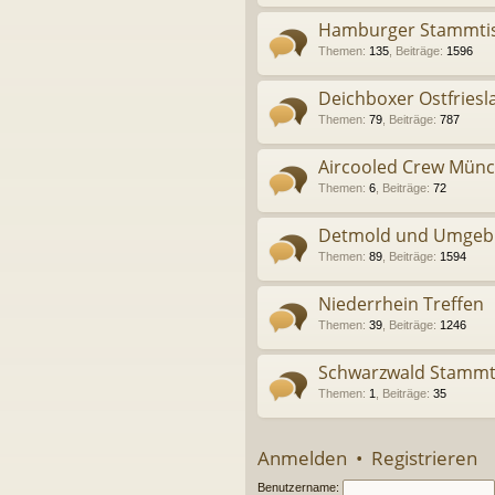
Hamburger Stammti
Themen
:
135
,
Beiträge
:
1596
Deichboxer Ostfriesl
Themen
:
79
,
Beiträge
:
787
Aircooled Crew Mün
Themen
:
6
,
Beiträge
:
72
Detmold und Umgeb
Themen
:
89
,
Beiträge
:
1594
Niederrhein Treffen
Themen
:
39
,
Beiträge
:
1246
Schwarzwald Stammtis
Themen
:
1
,
Beiträge
:
35
Anmelden
•
Registrieren
Benutzername: