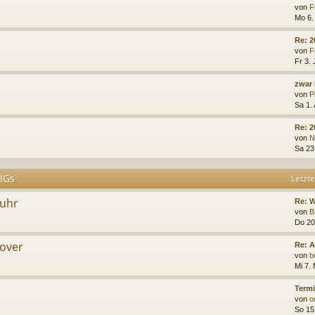
von
F
Mo 6.
Re: 
von
F
Fr 3. 
zwar 
von
P
Sa 1.
Re: 2
von
N
Sa 23
 IGs
Letzte
Ruhr
Re: 
von
B
Do 20
over
Re: A
von
b
Mi 7.
Termi
von
o
So 15