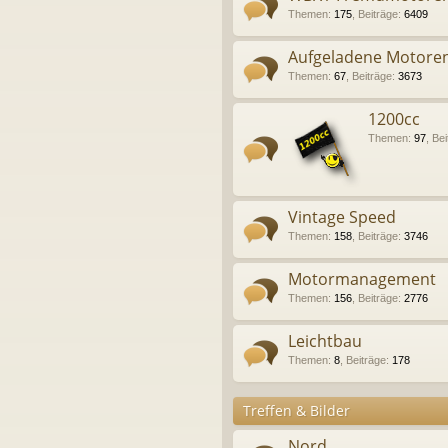
Themen
:
175
,
Beiträge
:
6409
Aufgeladene Motore
Themen
:
67
,
Beiträge
:
3673
1200cc
Themen
:
97
,
Bei
Vintage Speed
Themen
:
158
,
Beiträge
:
3746
Motormanagement
Themen
:
156
,
Beiträge
:
2776
Leichtbau
Themen
:
8
,
Beiträge
:
178
Treffen & Bilder
Nord