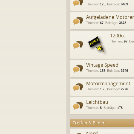
Themen
:
175
,
Beiträge
:
6409
Aufgeladene Motore
Themen
:
67
,
Beiträge
:
3673
1200cc
Themen
:
97
,
Bei
Vintage Speed
Themen
:
158
,
Beiträge
:
3746
Motormanagement
Themen
:
156
,
Beiträge
:
2776
Leichtbau
Themen
:
8
,
Beiträge
:
178
Treffen & Bilder
Nord