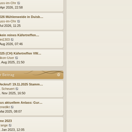
t
r
N
uss-im-Ohr
r
B
e
 Apr 2026, 22:58
a
e
u
g
i
e
2026 Mühlenweide in Duisb…
t
s
N
uss-im-Ohr
r
t
e
Jul 2026, 11:25
a
e
u
g
r
e
kein reines Käfertreffen…
B
s
N
ini1303
e
t
e
 Aug 2026, 07:46
i
e
u
t
r
e
025 (CH) Käfertreffen VW…
r
B
s
N
ikon-User
a
e
t
e
. Aug 2025, 21:50
g
i
e
u
t
r
e
r Beitrag
r
B
s
a
e
t
g
i
e
Weckruf! 19.11.2025 Stamm…
t
r
N
. Scheuert
r
B
e
. Nov 2025, 16:50
a
e
u
g
i
e
us aktuellem Anlass: Gur…
t
s
N
enedikt
r
t
e
 Mai 2025, 08:07
a
e
u
g
r
e
ne 2023
B
s
N
range
e
t
e
. Jan 2023, 12:05