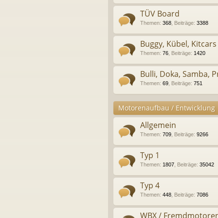
TÜV Board
Themen
:
368
,
Beiträge
:
3388
Buggy, Kübel, Kitcars
Themen
:
76
,
Beiträge
:
1420
Bulli, Doka, Samba, Pr
Themen
:
69
,
Beiträge
:
751
Motorenaufbau / Entwicklung
Allgemein
Themen
:
709
,
Beiträge
:
9266
Typ 1
Themen
:
1807
,
Beiträge
:
35042
Typ 4
Themen
:
448
,
Beiträge
:
7086
WBX / Fremdmotore