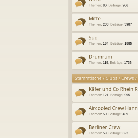
Themen
:
80
,
Beiträge
:
906
Mitte
Themen
:
238
,
Beiträge
:
3987
Süd
Themen
:
184
,
Beiträge
:
1885
Drumrum
Themen
:
119
,
Beiträge
:
1736
Stammtische / Clubs / Crews /
Käfer und Co Rhein 
Themen
:
121
,
Beiträge
:
995
Aircooled Crew Hann
Themen
:
50
,
Beiträge
:
469
Berliner Crew
Themen
:
59
,
Beiträge
:
622