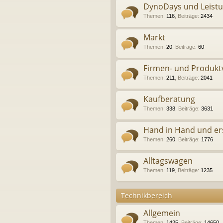
DynoDays und Leist
Themen
:
116
,
Beiträge
:
2434
Markt
Themen
:
20
,
Beiträge
:
60
Firmen- und Produkt
Themen
:
211
,
Beiträge
:
2041
Kaufberatung
Themen
:
338
,
Beiträge
:
3631
Hand in Hand und er
Themen
:
260
,
Beiträge
:
1776
Alltagswagen
Themen
:
119
,
Beiträge
:
1235
Technikbereich
Allgemein
Themen
:
1425
,
Beiträge
:
14650