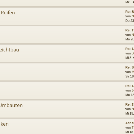
Mi 5.
 Reifen
Re: 
von
N
Do 23
Re: T
von
N
Mo 20
Leichtbau
Re: 1
von
B
Mi 8.
Re: 
von
M
Sa 18
Re: 1
von
J
Mo 13
 Umbauten
Re: 1
von
N
Mi 15.
iken
Achs
von
T
Mi 18