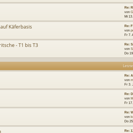
Re: R
von
G
Mi 13
 auf Käferbasis
Re: 
von
p
Fr 7.
itsche - T1 bis T3
Re: S
von
S
Do 19
Letzte
Re: 
von
m
Fr 3. 
Re: D
von
M
Fr 17.
Re: W
von
k
Do 25
n
Re: 1