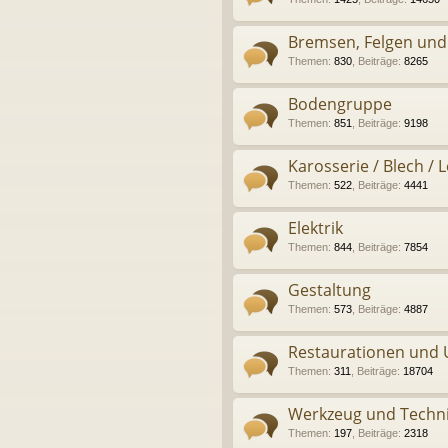
Bremsen, Felgen und
Themen
:
830
,
Beiträge
:
8265
Bodengruppe
Themen
:
851
,
Beiträge
:
9198
Karosserie / Blech / 
Themen
:
522
,
Beiträge
:
4441
Elektrik
Themen
:
844
,
Beiträge
:
7854
Gestaltung
Themen
:
573
,
Beiträge
:
4887
Restaurationen und
Themen
:
311
,
Beiträge
:
18704
Werkzeug und Techn
Themen
:
197
,
Beiträge
:
2318