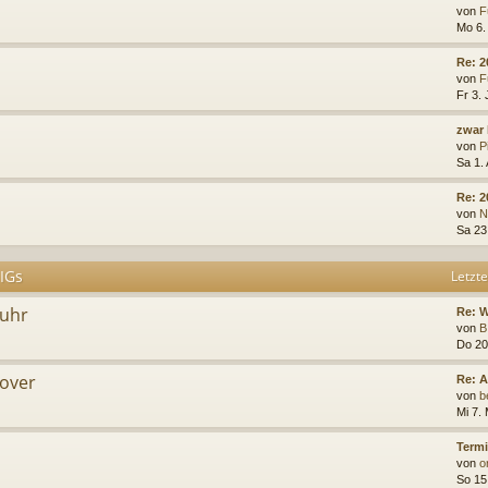
von
F
Mo 6.
Re: 
von
F
Fr 3. 
zwar 
von
P
Sa 1.
Re: 2
von
N
Sa 23
 IGs
Letzte
Ruhr
Re: 
von
B
Do 20
over
Re: A
von
b
Mi 7.
Termi
von
o
So 15