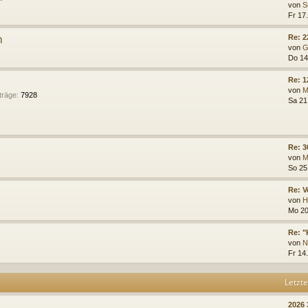
von
S
Fr 17.
n
Re: 2
von
G
Do 14
Re: 
von
M
träge
:
7928
Sa 21
Re: 3
von
M
So 25
Re: V
von
H
Mo 20
Re: "
von
N
Fr 14
Letzte
2026 