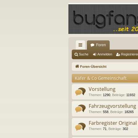
Foren
ch
Suche
Anmelden
Registriere
ne
Foren-Übersicht
llz
Käfer & Co Gemeinschaft
ug
Vorstellung
riff
Themen
:
1290
,
Beiträge
:
11932
Fahrzeugvorstellung
Themen
:
558
,
Beiträge
:
18265
Farbregister Original
Themen
:
71
,
Beiträge
:
302