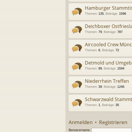
Hamburger Stammti
Themen
:
135
,
Beiträge
:
1596
Deichboxer Ostfriesl
Themen
:
79
,
Beiträge
:
787
Aircooled Crew Mün
Themen
:
6
,
Beiträge
:
72
Detmold und Umgeb
Themen
:
89
,
Beiträge
:
1594
Niederrhein Treffen
Themen
:
39
,
Beiträge
:
1246
Schwarzwald Stammtis
Themen
:
1
,
Beiträge
:
35
Anmelden
•
Registrieren
Benutzername: