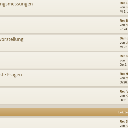
ungsmessungen
Re: 
von
J
Mi 1. 
Re: B
von
p
Fr 24.
vorstellung
Dicht
von
o
Mi 22
Re: 
von
m
Do 2.
ste Fragen
Re: H
von
r
Di 26
Re: "
von
K
Di 21
Letzte
Re: 3
von
h