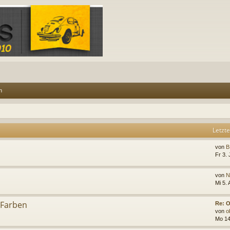
n
Letzte
von
B
Fr 3. 
von
N
Mi 5.
 Farben
Re: 
von
o
Mo 14