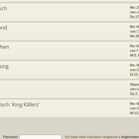
sch
Re: 
von
u
Do 17
and
Re: 
von
C
Mo 28
chen
Re: 
von
F
Mi 5.
ung
Re: W
von
G
Di 13
Stamm
von
k
Do 2.
ch 'King Käfers'
Re: 
von
G
Mi 13
Passwort:
Ich habe mein Passwort vergessen
|
Angemeldet