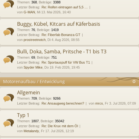
Themen
:
368
,
Beiträge
:
3388
Letzter Beitrag:
Re: Reifen eintragen auf 5,5 …
von
G-MAN
, Mi 13. Mai 2026, 16:40
Buggy, Kübel, Kitcars auf Käferbasis
Themen
:
76
,
Beiträge
:
1419
Letzter Beitrag:
Re: Fiberfab Bonanza GT
von
prostreetnotch
, Di 4. Aug 2026, 08:55
Bulli, Doka, Samba, Pritsche - T1 bis T3
Themen
:
69
,
Beiträge
:
751
Letzter Beitrag:
Re: Sportauspuff für VW Bus T1
von
Spyder Mike
, Do 19. Feb 2026, 19:45
Motorenaufbau / Entwicklung
Allgemein
Themen
:
709
,
Beiträge
:
9266
Letzter Beitrag:
Re: Ansaugweg berechnen?
von
mrcs
, Fr 3. Jul 2026, 07:09
Typ 1
Themen
:
1807
,
Beiträge
:
35042
Letzter Beitrag:
Re: Die Krux mit dem Öl
von
Metalandy
, Fr 17. Jul 2026, 12:19