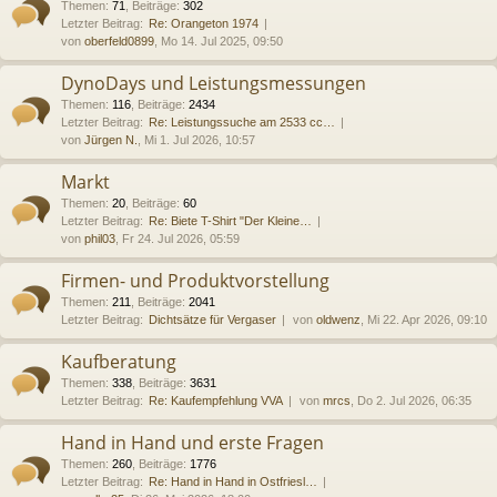
Themen
:
71
,
Beiträge
:
302
Letzter Beitrag:
Re: Orangeton 1974
von
oberfeld0899
, Mo 14. Jul 2025, 09:50
DynoDays und Leistungsmessungen
Themen
:
116
,
Beiträge
:
2434
Letzter Beitrag:
Re: Leistungssuche am 2533 cc…
von
Jürgen N.
, Mi 1. Jul 2026, 10:57
Markt
Themen
:
20
,
Beiträge
:
60
Letzter Beitrag:
Re: Biete T-Shirt "Der Kleine…
von
phil03
, Fr 24. Jul 2026, 05:59
Firmen- und Produktvorstellung
Themen
:
211
,
Beiträge
:
2041
Letzter Beitrag:
Dichtsätze für Vergaser
von
oldwenz
, Mi 22. Apr 2026, 09:10
Kaufberatung
Themen
:
338
,
Beiträge
:
3631
Letzter Beitrag:
Re: Kaufempfehlung VVA
von
mrcs
, Do 2. Jul 2026, 06:35
Hand in Hand und erste Fragen
Themen
:
260
,
Beiträge
:
1776
Letzter Beitrag:
Re: Hand in Hand in Ostfriesl…