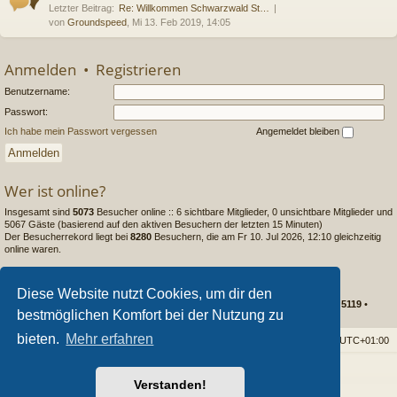
Letzter Beitrag:
Re: Willkommen Schwarzwald St…
von
Groundspeed
, Mi 13. Feb 2019, 14:05
Anmelden
•
Registrieren
Benutzername:
Passwort:
Ich habe mein Passwort vergessen
Angemeldet bleiben
Wer ist online?
Insgesamt sind
5073
Besucher online :: 6 sichtbare Mitglieder, 0 unsichtbare Mitglieder und
5067 Gäste (basierend auf den aktiven Besuchern der letzten 15 Minuten)
Der Besucherrekord liegt bei
8280
Besuchern, die am Fr 10. Jul 2026, 12:10 gleichzeitig
online waren.
Statistik
Diese Website nutzt Cookies, um dir den
Beiträge insgesamt
237108
• Themen insgesamt
15478
• Mitglieder insgesamt
5119
•
bestmöglichen Komfort bei der Nutzung zu
Unser neuestes Mitglied:
Matthias63
bieten.
Mehr erfahren
Foren-Übersicht
Alle Cookies löschen
Alle Zeiten sind
UTC+01:00
Powered by
phpBB
® Forum Software © phpBB Limited
Verstanden!
Style von
Arty
- phpBB 3.3 von MrGaby