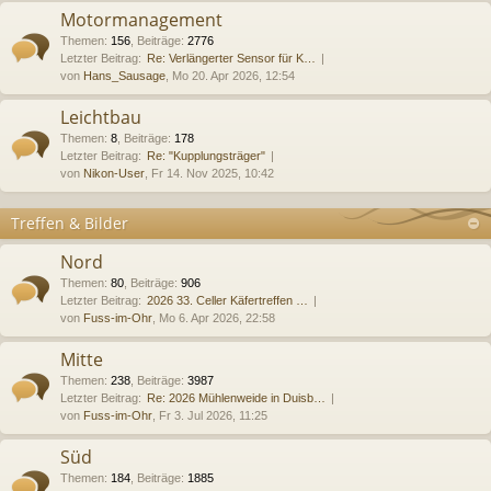
Motormanagement
Themen
:
156
,
Beiträge
:
2776
Letzter Beitrag:
Re: Verlängerter Sensor für K…
von
Hans_Sausage
, Mo 20. Apr 2026, 12:54
Leichtbau
Themen
:
8
,
Beiträge
:
178
Letzter Beitrag:
Re: "Kupplungsträger"
von
Nikon-User
, Fr 14. Nov 2025, 10:42
Treffen & Bilder
Nord
Themen
:
80
,
Beiträge
:
906
Letzter Beitrag:
2026 33. Celler Käfertreffen …
von
Fuss-im-Ohr
, Mo 6. Apr 2026, 22:58
Mitte
Themen
:
238
,
Beiträge
:
3987
Letzter Beitrag:
Re: 2026 Mühlenweide in Duisb…
von
Fuss-im-Ohr
, Fr 3. Jul 2026, 11:25
Süd
Themen
:
184
,
Beiträge
:
1885