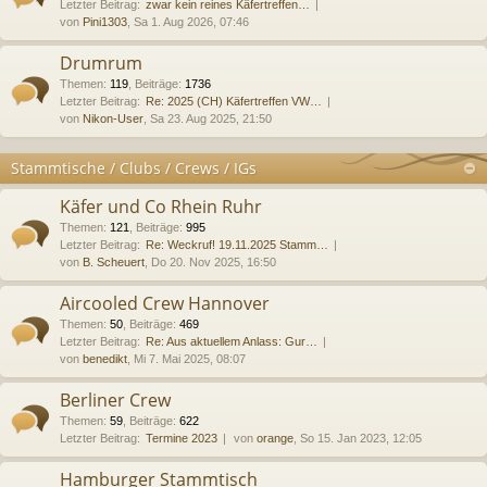
Letzter Beitrag:
zwar kein reines Käfertreffen…
von
Pini1303
, Sa 1. Aug 2026, 07:46
Drumrum
Themen
:
119
,
Beiträge
:
1736
Letzter Beitrag:
Re: 2025 (CH) Käfertreffen VW…
von
Nikon-User
, Sa 23. Aug 2025, 21:50
Stammtische / Clubs / Crews / IGs
Käfer und Co Rhein Ruhr
Themen
:
121
,
Beiträge
:
995
Letzter Beitrag:
Re: Weckruf! 19.11.2025 Stamm…
von
B. Scheuert
, Do 20. Nov 2025, 16:50
Aircooled Crew Hannover
Themen
:
50
,
Beiträge
:
469
Letzter Beitrag:
Re: Aus aktuellem Anlass: Gur…
von
benedikt
, Mi 7. Mai 2025, 08:07
Berliner Crew
Themen
:
59
,
Beiträge
:
622
Letzter Beitrag:
Termine 2023
von
orange
, So 15. Jan 2023, 12:05
Hamburger Stammtisch