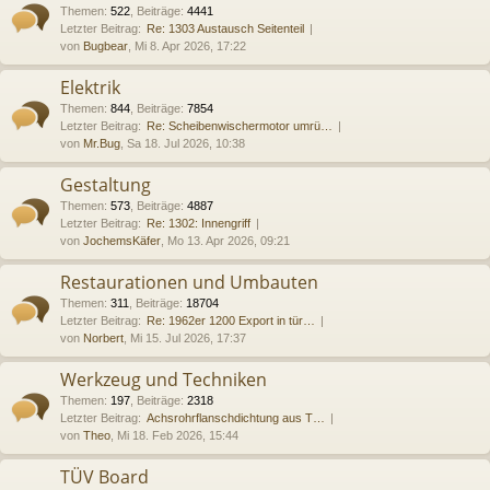
Themen
:
522
,
Beiträge
:
4441
Letzter Beitrag:
Re: 1303 Austausch Seitenteil
von
Bugbear
, Mi 8. Apr 2026, 17:22
Elektrik
Themen
:
844
,
Beiträge
:
7854
Letzter Beitrag:
Re: Scheibenwischermotor umrü…
von
Mr.Bug
, Sa 18. Jul 2026, 10:38
Gestaltung
Themen
:
573
,
Beiträge
:
4887
Letzter Beitrag:
Re: 1302: Innengriff
von
JochemsKäfer
, Mo 13. Apr 2026, 09:21
Restaurationen und Umbauten
Themen
:
311
,
Beiträge
:
18704
Letzter Beitrag:
Re: 1962er 1200 Export in tür…
von
Norbert
, Mi 15. Jul 2026, 17:37
Werkzeug und Techniken
Themen
:
197
,
Beiträge
:
2318
Letzter Beitrag:
Achsrohrflanschdichtung aus T…
von
Theo
, Mi 18. Feb 2026, 15:44
TÜV Board