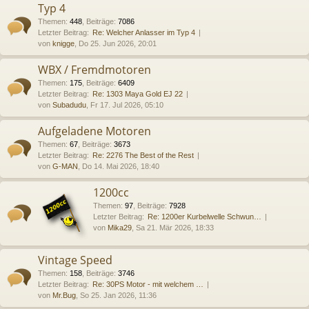
Typ 4
Themen
:
448
,
Beiträge
:
7086
Letzter Beitrag:
Re: Welcher Anlasser im Typ 4
von
knigge
, Do 25. Jun 2026, 20:01
WBX / Fremdmotoren
Themen
:
175
,
Beiträge
:
6409
Letzter Beitrag:
Re: 1303 Maya Gold EJ 22
von
Subadudu
, Fr 17. Jul 2026, 05:10
Aufgeladene Motoren
Themen
:
67
,
Beiträge
:
3673
Letzter Beitrag:
Re: 2276 The Best of the Rest
von
G-MAN
, Do 14. Mai 2026, 18:40
1200cc
Themen
:
97
,
Beiträge
:
7928
Letzter Beitrag:
Re: 1200er Kurbelwelle Schwun…
von
Mika29
, Sa 21. Mär 2026, 18:33
Vintage Speed
Themen
:
158
,
Beiträge
:
3746
Letzter Beitrag:
Re: 30PS Motor - mit welchem …
von
Mr.Bug
, So 25. Jan 2026, 11:36