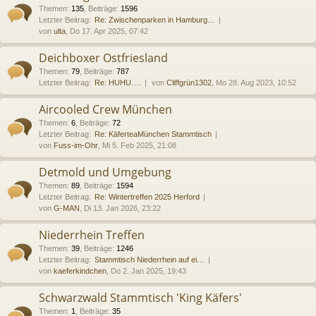
Themen
:
135
,
Beiträge
:
1596
Letzter Beitrag:
Re: Zwischenparken in Hamburg…
von
ulta
, Do 17. Apr 2025, 07:42
Deichboxer Ostfriesland
Themen
:
79
,
Beiträge
:
787
Letzter Beitrag:
Re: HUHU….
von
Cliffgrün1302
, Mo 28. Aug 2023, 10:52
Aircooled Crew München
Themen
:
6
,
Beiträge
:
72
Letzter Beitrag:
Re: KäferteaMünchen Stammtisch
von
Fuss-im-Ohr
, Mi 5. Feb 2025, 21:08
Detmold und Umgebung
Themen
:
89
,
Beiträge
:
1594
Letzter Beitrag:
Re: Wintertreffen 2025 Herford
von
G-MAN
, Di 13. Jan 2026, 23:22
Niederrhein Treffen
Themen
:
39
,
Beiträge
:
1246
Letzter Beitrag:
Stammtisch Niederrhein auf ei…
von
kaeferkindchen
, Do 2. Jan 2025, 19:43
Schwarzwald Stammtisch 'King Käfers'
Themen
:
1
,
Beiträge
:
35