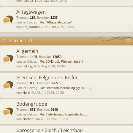
von
roller25
, Di 26. Mai 2026, 18:00
Alltagswagen
Themen
:
119
,
Beiträge
:
1235
Letzter Beitrag:
Re: "Alltagsfahrzeuge"
von
Kai_Nulldrei
, Di 21. Okt 2025, 07:58
Technikbereich
Allgemein
Themen
:
1425
,
Beiträge
:
14650
Letzter Beitrag:
Re: 3D-Druck Filtergehäuse
von
halbug
, Mi 5. Aug 2026, 14:34
Bremsen, Felgen und Reifen
Themen
:
830
,
Beiträge
:
8265
Letzter Beitrag:
Re: Bremsenüberholung ggf. au…
von
Nero
, Do 23. Jul 2026, 22:20
Bodengruppe
Themen
:
851
,
Beiträge
:
9198
Letzter Beitrag:
Re: Tieferlegung Kugelgelenkv…
von
Norbert
, Mo 20. Jul 2026, 19:23
Karosserie / Blech / Leichtbau