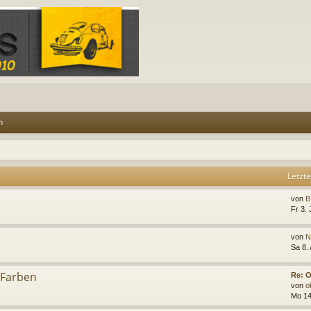
n
Letzte
von
B
Fr 3. 
von
N
Sa 8.
 Farben
Re: 
von
o
Mo 14