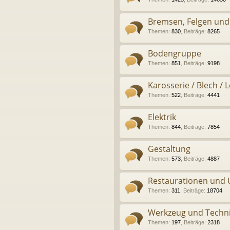
Bremsen, Felgen und
Themen
:
830
,
Beiträge
:
8265
Bodengruppe
Themen
:
851
,
Beiträge
:
9198
Karosserie / Blech / 
Themen
:
522
,
Beiträge
:
4441
Elektrik
Themen
:
844
,
Beiträge
:
7854
Gestaltung
Themen
:
573
,
Beiträge
:
4887
Restaurationen und
Themen
:
311
,
Beiträge
:
18704
Werkzeug und Techn
Themen
:
197
,
Beiträge
:
2318