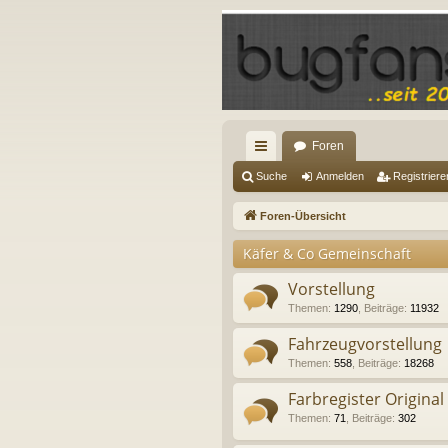
Foren
ch
Suche
Anmelden
Registriere
ne
Foren-Übersicht
llz
Käfer & Co Gemeinschaft
ug
Vorstellung
riff
Themen
:
1290
,
Beiträge
:
11932
Fahrzeugvorstellung
Themen
:
558
,
Beiträge
:
18268
Farbregister Original
Themen
:
71
,
Beiträge
:
302