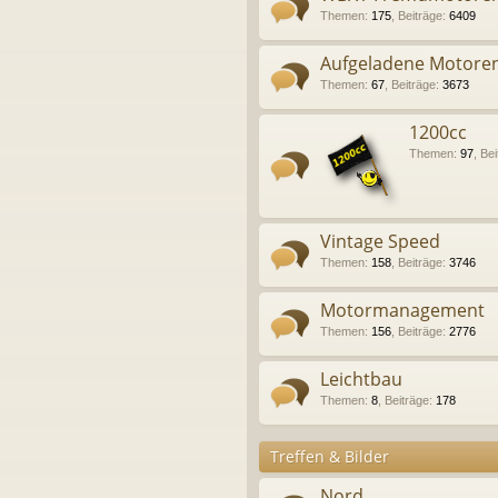
Themen
:
175
,
Beiträge
:
6409
Aufgeladene Motore
Themen
:
67
,
Beiträge
:
3673
1200cc
Themen
:
97
,
Bei
Vintage Speed
Themen
:
158
,
Beiträge
:
3746
Motormanagement
Themen
:
156
,
Beiträge
:
2776
Leichtbau
Themen
:
8
,
Beiträge
:
178
Treffen & Bilder
Nord