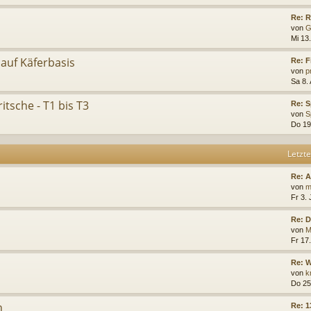
Re: R
von
G
Mi 13
 auf Käferbasis
Re: 
von
p
Sa 8.
itsche - T1 bis T3
Re: S
von
S
Do 19
Letzte
Re: 
von
m
Fr 3. 
Re: D
von
M
Fr 17.
Re: W
von
k
Do 25
n
Re: 1