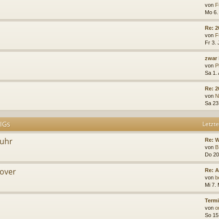
von
F
Mo 6.
Re: 
von
F
Fr 3. 
zwar 
von
P
Sa 1.
Re: 2
von
N
Sa 23
 IGs
Letzte
Ruhr
Re: 
von
B
Do 20
over
Re: A
von
b
Mi 7.
Termi
von
o
So 15