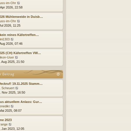
t
r
N
uss-im-Ohr
r
B
e
 Apr 2026, 22:58
a
e
u
g
i
e
2026 Mühlenweide in Duisb…
t
s
N
uss-im-Ohr
r
t
e
Jul 2026, 11:25
a
e
u
g
r
e
kein reines Käfertreffen…
B
s
N
ini1303
e
t
e
 Aug 2026, 07:46
i
e
u
t
r
e
025 (CH) Käfertreffen VW…
r
B
s
N
ikon-User
a
e
t
e
. Aug 2025, 21:50
g
i
e
u
t
r
e
r Beitrag
r
B
s
a
e
t
g
i
e
Weckruf! 19.11.2025 Stamm…
t
r
N
. Scheuert
r
B
e
. Nov 2025, 16:50
a
e
u
g
i
e
us aktuellem Anlass: Gur…
t
s
N
enedikt
r
t
e
 Mai 2025, 08:07
a
e
u
g
r
e
ne 2023
B
s
N
range
e
t
e
. Jan 2023, 12:05