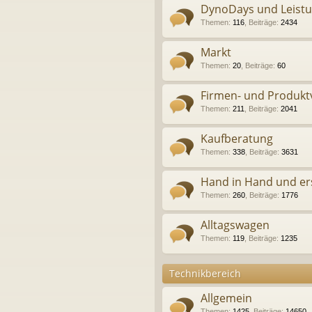
DynoDays und Leist
Themen
:
116
,
Beiträge
:
2434
Markt
Themen
:
20
,
Beiträge
:
60
Firmen- und Produkt
Themen
:
211
,
Beiträge
:
2041
Kaufberatung
Themen
:
338
,
Beiträge
:
3631
Hand in Hand und er
Themen
:
260
,
Beiträge
:
1776
Alltagswagen
Themen
:
119
,
Beiträge
:
1235
Technikbereich
Allgemein
Themen
:
1425
,
Beiträge
:
14650