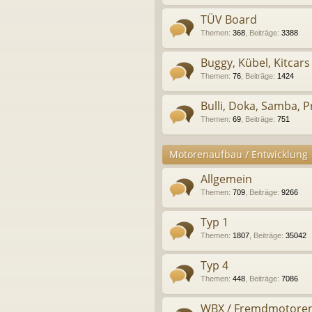
TÜV Board
Themen
:
368
,
Beiträge
:
3388
Buggy, Kübel, Kitcars
Themen
:
76
,
Beiträge
:
1424
Bulli, Doka, Samba, Pr
Themen
:
69
,
Beiträge
:
751
Motorenaufbau / Entwicklung
Allgemein
Themen
:
709
,
Beiträge
:
9266
Typ 1
Themen
:
1807
,
Beiträge
:
35042
Typ 4
Themen
:
448
,
Beiträge
:
7086
WBX / Fremdmotore