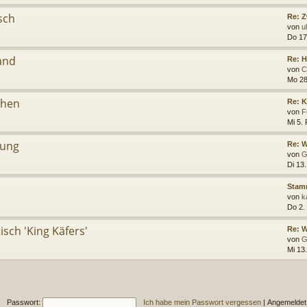
sch
Re: 
von
u
Do 17
and
Re: 
von
C
Mo 28
chen
Re: 
von
F
Mi 5.
ung
Re: W
von
G
Di 13
Stamm
von
k
Do 2.
ch 'King Käfers'
Re: 
von
G
Mi 13
Passwort:
Ich habe mein Passwort vergessen
|
Angemeldet