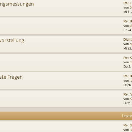
ungsmessungen
Re: 
von
J
Mi 1. 
Re: B
von
p
Fr 24.
vorstellung
Dicht
von
o
Mi 22
Re: 
von
m
Do 2.
ste Fragen
Re: H
von
r
Di 26
Re: "
von
K
Di 21
Letzte
Re: 3
von
h