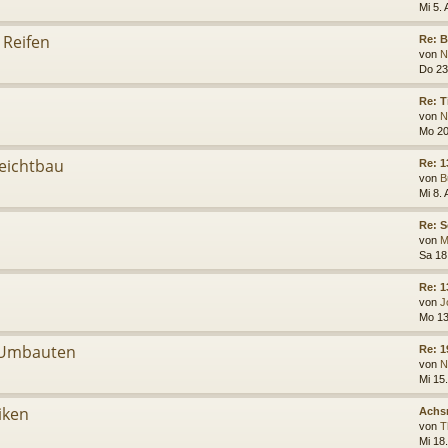
Mi 5.
 Reifen
Re: 
von
N
Do 23
Re: T
von
N
Mo 20
Leichtbau
Re: 1
von
B
Mi 8.
Re: 
von
M
Sa 18
Re: 1
von
J
Mo 13
 Umbauten
Re: 1
von
N
Mi 15.
iken
Achs
von
T
Mi 18