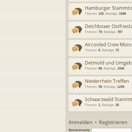
Hamburger Stammti
Themen
:
135
,
Beiträge
:
1596
Deichboxer Ostfriesl
Themen
:
79
,
Beiträge
:
787
Aircooled Crew Mün
Themen
:
6
,
Beiträge
:
72
Detmold und Umgeb
Themen
:
89
,
Beiträge
:
1594
Niederrhein Treffen
Themen
:
39
,
Beiträge
:
1246
Schwarzwald Stammtis
Themen
:
1
,
Beiträge
:
35
Anmelden
•
Registrieren
Benutzername: