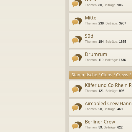
Themen
:
80
,
Beiträge
:
906
Mitte
Themen
:
238
,
Beiträge
:
3987
Süd
Themen
:
184
,
Beiträge
:
1885
Drumrum
Themen
:
119
,
Beiträge
:
1736
Stammtische / Clubs / Crews /
Käfer und Co Rhein 
Themen
:
121
,
Beiträge
:
995
Aircooled Crew Hann
Themen
:
50
,
Beiträge
:
469
Berliner Crew
Themen
:
59
,
Beiträge
:
622