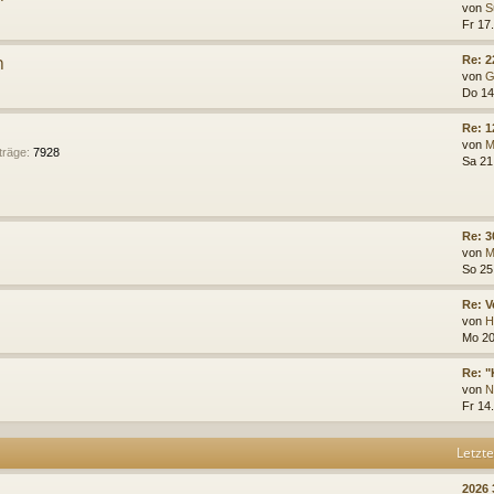
von
S
Fr 17.
n
Re: 2
von
G
Do 14
Re: 
von
M
träge
:
7928
Sa 21
Re: 3
von
M
So 25
Re: V
von
H
Mo 20
Re: "
von
N
Fr 14
Letzte
2026 