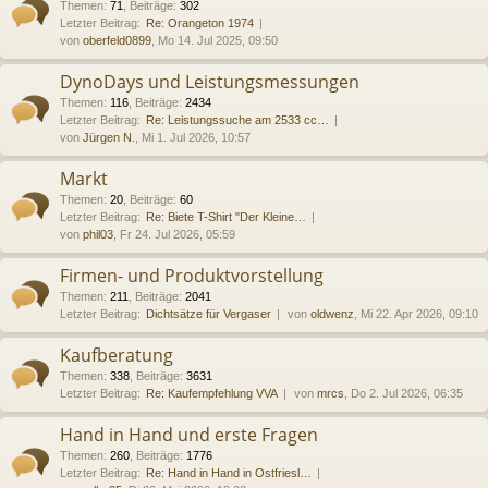
Themen
:
71
,
Beiträge
:
302
Letzter Beitrag:
Re: Orangeton 1974
von
oberfeld0899
, Mo 14. Jul 2025, 09:50
DynoDays und Leistungsmessungen
Themen
:
116
,
Beiträge
:
2434
Letzter Beitrag:
Re: Leistungssuche am 2533 cc…
von
Jürgen N.
, Mi 1. Jul 2026, 10:57
Markt
Themen
:
20
,
Beiträge
:
60
Letzter Beitrag:
Re: Biete T-Shirt "Der Kleine…
von
phil03
, Fr 24. Jul 2026, 05:59
Firmen- und Produktvorstellung
Themen
:
211
,
Beiträge
:
2041
Letzter Beitrag:
Dichtsätze für Vergaser
von
oldwenz
, Mi 22. Apr 2026, 09:10
Kaufberatung
Themen
:
338
,
Beiträge
:
3631
Letzter Beitrag:
Re: Kaufempfehlung VVA
von
mrcs
, Do 2. Jul 2026, 06:35
Hand in Hand und erste Fragen
Themen
:
260
,
Beiträge
:
1776
Letzter Beitrag:
Re: Hand in Hand in Ostfriesl…