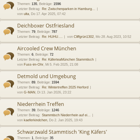
Themen
:
135
,
Beiträge
:
1596
Letzter Beitrag:
Re: Zwischenparken in Hamburg…
von
ulta
, Do 17. Apr 2025, 07:42
Deichboxer Ostfriesland
Themen
:
79
,
Beiträge
:
787
Letzter Beitrag:
Re: HUHU….
von
Cliffgrün1302
, Mo 28. Aug 2023, 10:52
Aircooled Crew München
Themen
:
6
,
Beiträge
:
72
Letzter Beitrag:
Re: KäferteaMünchen Stammtisch
von
Fuss-im-Ohr
, Mi 5. Feb 2025, 21:08
Detmold und Umgebung
Themen
:
89
,
Beiträge
:
1594
Letzter Beitrag:
Re: Wintertreffen 2025 Herford
von
G-MAN
, Di 13. Jan 2026, 23:22
Niederrhein Treffen
Themen
:
39
,
Beiträge
:
1246
Letzter Beitrag:
Stammtisch Niederrhein auf ei…
von
kaeferkindchen
, Do 2. Jan 2025, 19:43
Schwarzwald Stammtisch 'King Käfers'
Themen
:
1
,
Beiträge
:
35