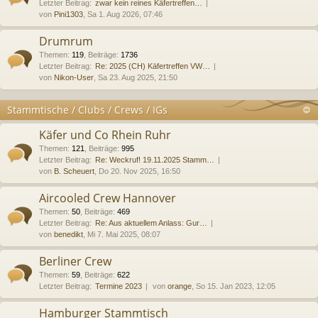
Letzter Beitrag:
zwar kein reines Käfertreffen…
von
Pini1303
, Sa 1. Aug 2026, 07:46
Drumrum
Themen
:
119
,
Beiträge
:
1736
Letzter Beitrag:
Re: 2025 (CH) Käfertreffen VW…
von
Nikon-User
, Sa 23. Aug 2025, 21:50
Stammtische / Clubs / Crews / IGs
Käfer und Co Rhein Ruhr
Themen
:
121
,
Beiträge
:
995
Letzter Beitrag:
Re: Weckruf! 19.11.2025 Stamm…
von
B. Scheuert
, Do 20. Nov 2025, 16:50
Aircooled Crew Hannover
Themen
:
50
,
Beiträge
:
469
Letzter Beitrag:
Re: Aus aktuellem Anlass: Gur…
von
benedikt
, Mi 7. Mai 2025, 08:07
Berliner Crew
Themen
:
59
,
Beiträge
:
622
Letzter Beitrag:
Termine 2023
von
orange
, So 15. Jan 2023, 12:05
Hamburger Stammtisch