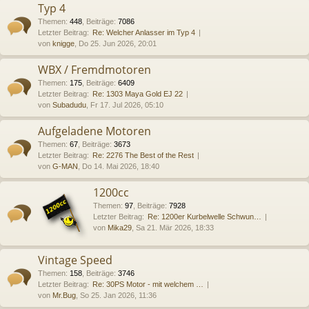
Typ 4
Themen
:
448
,
Beiträge
:
7086
Letzter Beitrag:
Re: Welcher Anlasser im Typ 4
von
knigge
, Do 25. Jun 2026, 20:01
WBX / Fremdmotoren
Themen
:
175
,
Beiträge
:
6409
Letzter Beitrag:
Re: 1303 Maya Gold EJ 22
von
Subadudu
, Fr 17. Jul 2026, 05:10
Aufgeladene Motoren
Themen
:
67
,
Beiträge
:
3673
Letzter Beitrag:
Re: 2276 The Best of the Rest
von
G-MAN
, Do 14. Mai 2026, 18:40
1200cc
Themen
:
97
,
Beiträge
:
7928
Letzter Beitrag:
Re: 1200er Kurbelwelle Schwun…
von
Mika29
, Sa 21. Mär 2026, 18:33
Vintage Speed
Themen
:
158
,
Beiträge
:
3746
Letzter Beitrag:
Re: 30PS Motor - mit welchem …
von
Mr.Bug
, So 25. Jan 2026, 11:36