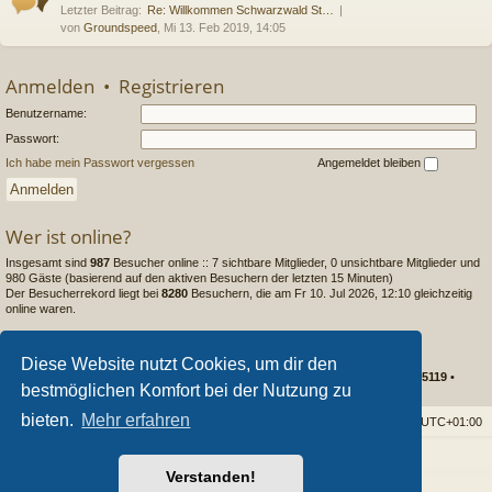
Letzter Beitrag:
Re: Willkommen Schwarzwald St…
von
Groundspeed
, Mi 13. Feb 2019, 14:05
Anmelden
•
Registrieren
Benutzername:
Passwort:
Ich habe mein Passwort vergessen
Angemeldet bleiben
Wer ist online?
Insgesamt sind
987
Besucher online :: 7 sichtbare Mitglieder, 0 unsichtbare Mitglieder und
980 Gäste (basierend auf den aktiven Besuchern der letzten 15 Minuten)
Der Besucherrekord liegt bei
8280
Besuchern, die am Fr 10. Jul 2026, 12:10 gleichzeitig
online waren.
Statistik
Diese Website nutzt Cookies, um dir den
Beiträge insgesamt
237117
• Themen insgesamt
15479
• Mitglieder insgesamt
5119
•
bestmöglichen Komfort bei der Nutzung zu
Unser neuestes Mitglied:
Matthias63
bieten.
Mehr erfahren
Foren-Übersicht
Alle Cookies löschen
Alle Zeiten sind
UTC+01:00
Powered by
phpBB
® Forum Software © phpBB Limited
Verstanden!
Style von
Arty
- phpBB 3.3 von MrGaby