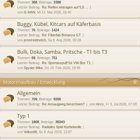
Themen
:
368
,
Beiträge
:
3388
Letzter Beitrag:
Re: Reifen eintragen auf 5,5 …
von
G-MAN
, Mi 13. Mai 2026, 16:40
Buggy, Kübel, Kitcars auf Käferbasis
Themen
:
76
,
Beiträge
:
1424
Letzter Beitrag:
Re: Fiberfab Bonanza GT
von
prostreetnotch
, Sa 8. Aug 2026, 09:28
Bulli, Doka, Samba, Pritsche - T1 bis T3
Themen
:
69
,
Beiträge
:
751
Letzter Beitrag:
Re: Sportauspuff für VW Bus T1
von
Spyder Mike
, Do 19. Feb 2026, 19:45
Motorenaufbau / Entwicklung
Allgemein
Themen
:
709
,
Beiträge
:
9266
Letzter Beitrag:
Re: Ansaugweg berechnen?
von
mrcs
, Fr 3. Jul 2026, 07:09
Typ 1
Themen
:
1808
,
Beiträge
:
35043
Letzter Beitrag:
Radiales Spiel Kurbelwelle
von
Volker68
, So 9. Aug 2026, 13:07