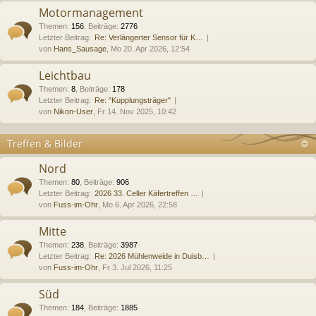
Motormanagement
Themen
:
156
,
Beiträge
:
2776
Letzter Beitrag:
Re: Verlängerter Sensor für K…
von
Hans_Sausage
, Mo 20. Apr 2026, 12:54
Leichtbau
Themen
:
8
,
Beiträge
:
178
Letzter Beitrag:
Re: "Kupplungsträger"
von
Nikon-User
, Fr 14. Nov 2025, 10:42
Treffen & Bilder
Nord
Themen
:
80
,
Beiträge
:
906
Letzter Beitrag:
2026 33. Celler Käfertreffen …
von
Fuss-im-Ohr
, Mo 6. Apr 2026, 22:58
Mitte
Themen
:
238
,
Beiträge
:
3987
Letzter Beitrag:
Re: 2026 Mühlenweide in Duisb…
von
Fuss-im-Ohr
, Fr 3. Jul 2026, 11:25
Süd
Themen
:
184
,
Beiträge
:
1885