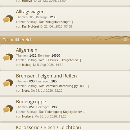
von
roller25
, Di 26. Mai 2026, 18:00
Alltagswagen
Themen
:
119
,
Beiträge
:
1235
Letzter Beitrag:
Re: "Alltagsfahrzeuge"
von
Kai_Nulldrei
, Di 21. Okt 2025, 07:58
Technikbereich
Allgemein
Themen
:
1425
,
Beiträge
:
14650
Letzter Beitrag:
Re: 3D-Druck Filtergehäuse
von
halbug
, Mi 5. Aug 2026, 14:34
Bremsen, Felgen und Reifen
Themen
:
830
,
Beiträge
:
8265
Letzter Beitrag:
Re: Bremsenüberholung ggf. au…
von
Nero
, Do 23. Jul 2026, 22:20
Bodengruppe
Themen
:
851
,
Beiträge
:
9198
Letzter Beitrag:
Re: Tieferlegung Kugelgelenkv…
von
Norbert
, Mo 20. Jul 2026, 19:23
Karosserie / Blech / Leichtbau