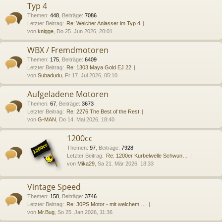
Typ 4
Themen
:
448
,
Beiträge
:
7086
Letzter Beitrag:
Re: Welcher Anlasser im Typ 4
von
knigge
, Do 25. Jun 2026, 20:01
WBX / Fremdmotoren
Themen
:
175
,
Beiträge
:
6409
Letzter Beitrag:
Re: 1303 Maya Gold EJ 22
von
Subadudu
, Fr 17. Jul 2026, 05:10
Aufgeladene Motoren
Themen
:
67
,
Beiträge
:
3673
Letzter Beitrag:
Re: 2276 The Best of the Rest
von
G-MAN
, Do 14. Mai 2026, 18:40
1200cc
Themen
:
97
,
Beiträge
:
7928
Letzter Beitrag:
Re: 1200er Kurbelwelle Schwun…
von
Mika29
, Sa 21. Mär 2026, 18:33
Vintage Speed
Themen
:
158
,
Beiträge
:
3746
Letzter Beitrag:
Re: 30PS Motor - mit welchem …
von
Mr.Bug
, So 25. Jan 2026, 11:36