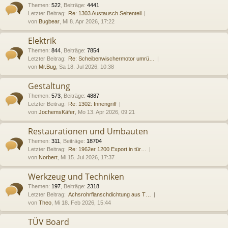
Themen
:
522
,
Beiträge
:
4441
Letzter Beitrag:
Re: 1303 Austausch Seitenteil
von
Bugbear
, Mi 8. Apr 2026, 17:22
Elektrik
Themen
:
844
,
Beiträge
:
7854
Letzter Beitrag:
Re: Scheibenwischermotor umrü…
von
Mr.Bug
, Sa 18. Jul 2026, 10:38
Gestaltung
Themen
:
573
,
Beiträge
:
4887
Letzter Beitrag:
Re: 1302: Innengriff
von
JochemsKäfer
, Mo 13. Apr 2026, 09:21
Restaurationen und Umbauten
Themen
:
311
,
Beiträge
:
18704
Letzter Beitrag:
Re: 1962er 1200 Export in tür…
von
Norbert
, Mi 15. Jul 2026, 17:37
Werkzeug und Techniken
Themen
:
197
,
Beiträge
:
2318
Letzter Beitrag:
Achsrohrflanschdichtung aus T…
von
Theo
, Mi 18. Feb 2026, 15:44
TÜV Board