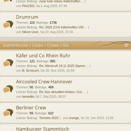
Letzter Beitrag:
zwar kein reines Käfertreffen…
von
Pini1303
, Sa 1. Aug 2026, 07:46
Drumrum
Themen
:
119
,
Beiträge
:
1736
Letzter Beitrag:
Re: 2025 (CH) Käfertreffen VW…
von
Nikon-User
, Sa 23. Aug 2025, 21:50
Stammtische / Clubs / Crews / IGs
Käfer und Co Rhein Ruhr
Themen
:
121
,
Beiträge
:
995
Letzter Beitrag:
Re: Weckruf! 19.11.2025 Stamm…
von
B. Scheuert
, Do 20. Nov 2025, 16:50
Aircooled Crew Hannover
Themen
:
50
,
Beiträge
:
469
Letzter Beitrag:
Re: Aus aktuellem Anlass: Gur…
von
benedikt
, Mi 7. Mai 2025, 08:07
Berliner Crew
Themen
:
59
,
Beiträge
:
622
Letzter Beitrag:
Termine 2023
von
orange
, So 15. Jan 2023, 12:05
Hamburger Stammtisch