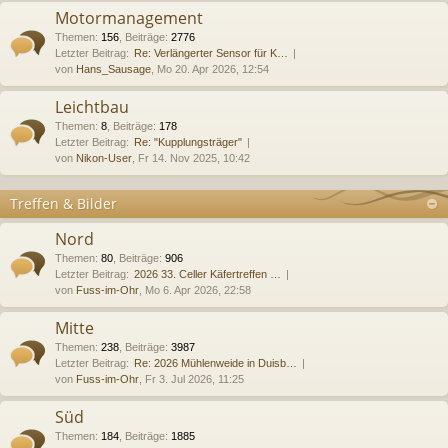
Motormanagement
Themen
:
156
,
Beiträge
:
2776
Letzter Beitrag:
Re: Verlängerter Sensor für K…
von
Hans_Sausage
, Mo 20. Apr 2026, 12:54
Leichtbau
Themen
:
8
,
Beiträge
:
178
Letzter Beitrag:
Re: "Kupplungsträger"
von
Nikon-User
, Fr 14. Nov 2025, 10:42
Treffen & Bilder
Nord
Themen
:
80
,
Beiträge
:
906
Letzter Beitrag:
2026 33. Celler Käfertreffen …
von
Fuss-im-Ohr
, Mo 6. Apr 2026, 22:58
Mitte
Themen
:
238
,
Beiträge
:
3987
Letzter Beitrag:
Re: 2026 Mühlenweide in Duisb…
von
Fuss-im-Ohr
, Fr 3. Jul 2026, 11:25
Süd
Themen
:
184
,
Beiträge
:
1885