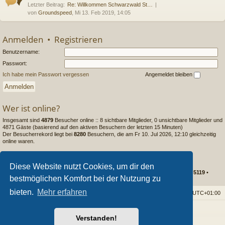
Letzter Beitrag:
Re: Willkommen Schwarzwald St…
von
Groundspeed
, Mi 13. Feb 2019, 14:05
Anmelden
•
Registrieren
Benutzername:
Passwort:
Ich habe mein Passwort vergessen
Angemeldet bleiben
Wer ist online?
Insgesamt sind
4879
Besucher online :: 8 sichtbare Mitglieder, 0 unsichtbare Mitglieder und
4871 Gäste (basierend auf den aktiven Besuchern der letzten 15 Minuten)
Der Besucherrekord liegt bei
8280
Besuchern, die am Fr 10. Jul 2026, 12:10 gleichzeitig
online waren.
Statistik
Diese Website nutzt Cookies, um dir den
Beiträge insgesamt
237108
• Themen insgesamt
15478
• Mitglieder insgesamt
5119
•
bestmöglichen Komfort bei der Nutzung zu
Unser neuestes Mitglied:
Matthias63
bieten.
Mehr erfahren
Foren-Übersicht
Alle Cookies löschen
Alle Zeiten sind
UTC+01:00
Powered by
phpBB
® Forum Software © phpBB Limited
Verstanden!
Style von
Arty
- phpBB 3.3 von MrGaby