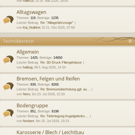
von
roller25
, Di 26. Mai 2026, 18:00
Alltagswagen
Themen
:
119
,
Beiträge
:
1235
Letzter Beitrag:
Re: "Alltagsfahrzeuge"
von
Kai_Nulldrei
, Di 21. Okt 2025, 07:58
Technikbereich
Allgemein
Themen
:
1425
,
Beiträge
:
14650
Letzter Beitrag:
Re: 3D-Druck Filtergehäuse
von
halbug
, Mi 5. Aug 2026, 14:34
Bremsen, Felgen und Reifen
Themen
:
830
,
Beiträge
:
8265
Letzter Beitrag:
Re: Bremsenüberholung ggf. au…
von
Nero
, Do 23. Jul 2026, 22:20
Bodengruppe
Themen
:
851
,
Beiträge
:
9198
Letzter Beitrag:
Re: Tieferlegung Kugelgelenkv…
von
Norbert
, Mo 20. Jul 2026, 19:23
Karosserie / Blech / Leichtbau