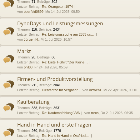
Themen
:
71
,
Beiträge
:
302
Letzter Beitrag:
Re: Orangeton 1974
von
oberfeld0899
, Mo 14. Jul 2025, 09:50
DynoDays und Leistungsmessungen
Themen
:
116
,
Beiträge
:
2434
Letzter Beitrag:
Re: Leistungssuche am 2533 cc…
von
Jürgen N.
, Mi 1. Jul 2026, 10:57
Markt
Themen
:
20
,
Beiträge
:
60
Letzter Beitrag:
Re: Biete T-Shirt "Der Kleine…
von
phil03
, Fr 24. Jul 2026, 05:59
Firmen- und Produktvorstellung
Themen
:
211
,
Beiträge
:
2041
Letzter Beitrag:
Dichtsätze für Vergaser
von
oldwenz
, Mi 22. Apr 2026, 09:10
Kaufberatung
Themen
:
338
,
Beiträge
:
3631
Letzter Beitrag:
Re: Kaufempfehlung VVA
von
mrcs
, Do 2. Jul 2026, 06:35
Hand in Hand und erste Fragen
Themen
:
260
,
Beiträge
:
1776
Letzter Beitrag:
Re: Hand in Hand in Ostfriesl…