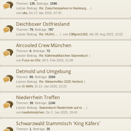
Themen
:
135
,
Beiträge
:
1596
Letzter Beitrag:
Re: Zwischenparken in Hamburg…
von
ulta
, Do 17. Apr 2025, 07:42
Deichboxer Ostfriesland
Themen
:
79
,
Beiträge
:
787
Letzter Beitrag:
Re: HUHU….
von
Cliffgrün1302
, Mo 28. Aug 2023, 10:52
Aircooled Crew München
Themen
:
6
,
Beiträge
:
72
Letzter Beitrag:
Re: KäferteaMünchen Stammtisch
von
Fuss-im-Ohr
, Mi 5. Feb 2025, 21:08
Detmold und Umgebung
Themen
:
89
,
Beiträge
:
1594
Letzter Beitrag:
Re: Wintertreffen 2025 Herford
von
G-MAN
, Di 13. Jan 2026, 23:22
Niederrhein Treffen
Themen
:
39
,
Beiträge
:
1246
Letzter Beitrag:
Stammtisch Niederrhein auf ei…
von
kaeferkindchen
, Do 2. Jan 2025, 19:43
Schwarzwald Stammtisch 'King Käfers'
Themen
:
1
,
Beiträge
:
35