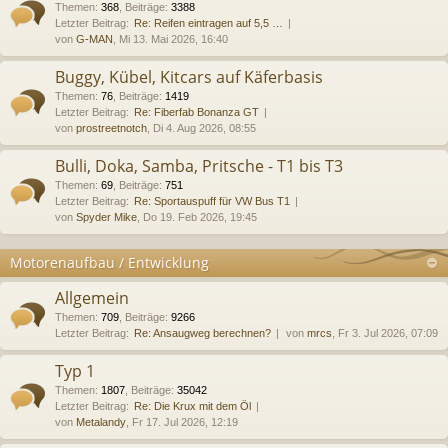
Themen
:
368
,
Beiträge
:
3388
Letzter Beitrag:
Re: Reifen eintragen auf 5,5 …
von
G-MAN
, Mi 13. Mai 2026, 16:40
Buggy, Kübel, Kitcars auf Käferbasis
Themen
:
76
,
Beiträge
:
1419
Letzter Beitrag:
Re: Fiberfab Bonanza GT
von
prostreetnotch
, Di 4. Aug 2026, 08:55
Bulli, Doka, Samba, Pritsche - T1 bis T3
Themen
:
69
,
Beiträge
:
751
Letzter Beitrag:
Re: Sportauspuff für VW Bus T1
von
Spyder Mike
, Do 19. Feb 2026, 19:45
Motorenaufbau / Entwicklung
Allgemein
Themen
:
709
,
Beiträge
:
9266
Letzter Beitrag:
Re: Ansaugweg berechnen?
von
mrcs
, Fr 3. Jul 2026, 07:09
Typ 1
Themen
:
1807
,
Beiträge
:
35042
Letzter Beitrag:
Re: Die Krux mit dem Öl
von
Metalandy
, Fr 17. Jul 2026, 12:19