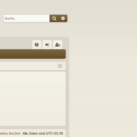
Suche
Erweiterte Suche
S
FA
n
eg
Q
m
ist
el
rie
de
re
n
n
ookies löschen
Alle Zeiten sind
UTC+01:00