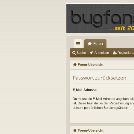
Foren
ch
Suche
Anmelden
Registriere
ne
Foren-Übersicht
llz
Passwort zurücksetzen
ug
riff
E-Mail-Adresse:
Du musst die E-Mail-Adresse angeben, die i
ist. Diese hast du bei der Registrierung a
deinem persönlichen Bereich geändert.
Foren-Übersicht