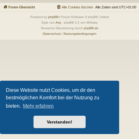
Foren-Übersicht
Alle Cookies löschen
Alle Zeiten sind
UTC+01:00
Powered by
phpBB
® Forum Software © phpBB Limited
Style von
Arty
- phpBB 3.3 von MrGaby
Deutsche Übersetzung durch
phpBB.de
Datenschutz
|
Nutzungsbedingungen
Diese Website nutzt Cookies, um dir den
bestmöglichen Komfort bei der Nutzung zu
bieten.
Mehr erfahren
Verstanden!