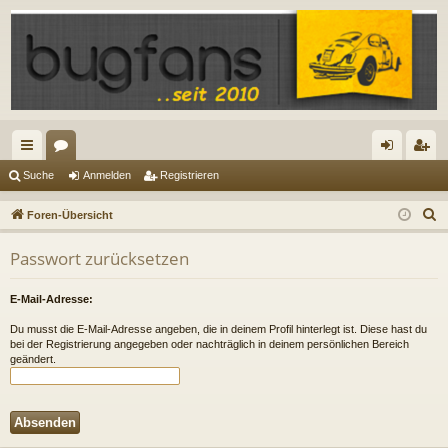
ch
or
n
eg
Suche
Anmelden
Registrieren
ne
en
m
ist
S
Foren-Übersicht
llz
el
rie
u
Passwort zurücksetzen
c
ug
de
re
h
riff
n
n
E-Mail-Adresse:
e
Du musst die E-Mail-Adresse angeben, die in deinem Profil hinterlegt ist. Diese hast du
bei der Registrierung angegeben oder nachträglich in deinem persönlichen Bereich
geändert.