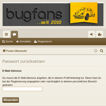
ch
or
n
eg
Suche
Anmelden
Registrieren
ne
en
m
ist
S
Foren-Übersicht
llz
el
rie
u
Passwort zurücksetzen
c
ug
de
re
h
riff
n
n
E-Mail-Adresse:
e
Du musst die E-Mail-Adresse angeben, die in deinem Profil hinterlegt ist. Diese hast du
bei der Registrierung angegeben oder nachträglich in deinem persönlichen Bereich
geändert.