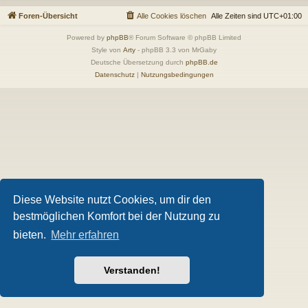
Foren-Übersicht
Alle Cookies löschen
Alle Zeiten sind
UTC+01:00
Powered by
phpBB
® Forum Software © phpBB Limited
Style von
Arty
- phpBB 3.3 von MrGaby
Deutsche Übersetzung durch
phpBB.de
Datenschutz
|
Nutzungsbedingungen
Diese Website nutzt Cookies, um dir den
bestmöglichen Komfort bei der Nutzung zu
bieten.
Mehr erfahren
Verstanden!