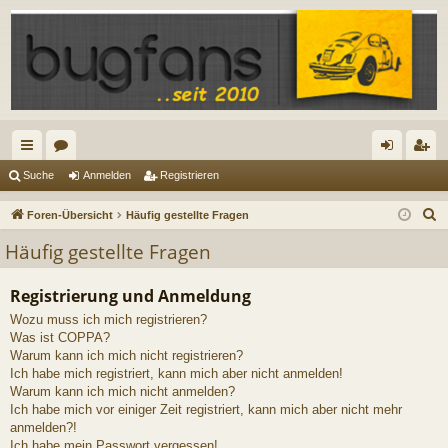
ch
or
n
eg
Suche
Anmelden
Registrieren
ne
en
m
ist
S
Foren-Übersicht
Häufig gestellte Fragen
llz
el
rie
u
Häufig gestellte Fragen
c
ug
de
re
h
Registrierung und Anmeldung
riff
n
n
e
Wozu muss ich mich registrieren?
Was ist COPPA?
Warum kann ich mich nicht registrieren?
Ich habe mich registriert, kann mich aber nicht anmelden!
Warum kann ich mich nicht anmelden?
Ich habe mich vor einiger Zeit registriert, kann mich aber nicht mehr
anmelden?!
Ich habe mein Passwort vergessen!