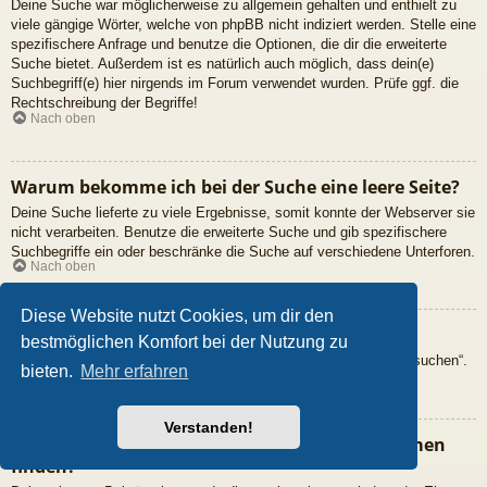
Deine Suche war möglicherweise zu allgemein gehalten und enthielt zu
viele gängige Wörter, welche von phpBB nicht indiziert werden. Stelle eine
spezifischere Anfrage und benutze die Optionen, die dir die erweiterte
Suche bietet. Außerdem ist es natürlich auch möglich, dass dein(e)
Suchbegriff(e) hier nirgends im Forum verwendet wurden. Prüfe ggf. die
Rechtschreibung der Begriffe!
Nach oben
Warum bekomme ich bei der Suche eine leere Seite?
Deine Suche lieferte zu viele Ergebnisse, somit konnte der Webserver sie
nicht verarbeiten. Benutze die erweiterte Suche und gib spezifischere
Suchbegriffe ein oder beschränke die Suche auf verschiedene Unterforen.
Nach oben
Diese Website nutzt Cookies, um dir den
Wie kann ich nach Mitgliedern suchen?
bestmöglichen Komfort bei der Nutzung zu
Gehe zur „Mitglieder“-Seite und klicke auf „Nach einem Mitglied suchen“.
bieten.
Mehr erfahren
Nach oben
Verstanden!
Wie kann ich meine eigenen Beiträge und Themen
finden?