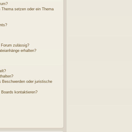
rum?
in Thema setzen oder ein Thema
nts?
 Forum zulässig?
ateianhänge erhalten?
elt?
thalten?
s Beschwerden oder juristische
s Boards kontaktieren?