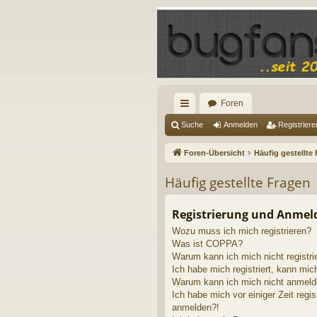
Foren
ch
Suche
Anmelden
Registriere
ne
Foren-Übersicht
Häufig gestellte
llz
Häufig gestellte Fragen
ug
riff
Registrierung und Anme
Wozu muss ich mich registrieren?
Was ist COPPA?
Warum kann ich mich nicht registri
Ich habe mich registriert, kann mic
Warum kann ich mich nicht anmel
Ich habe mich vor einiger Zeit regis
anmelden?!