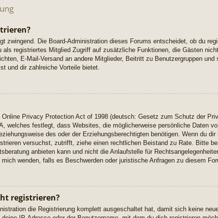
dung
trieren?
ngt zwingend. Die Board-Administration dieses Forums entscheidet, ob du regi
u als registriertes Mitglied Zugriff auf zusätzliche Funktionen, die Gästen ni
richten, E-Mail-Versand an andere Mitglieder, Beitritt zu Benutzergruppen und 
t und dir zahlreiche Vorteile bietet.
Online Privacy Protection Act of 1998 (deutsch: Gesetz zum Schutz der Priv
A, welches festlegt, dass Websites, die möglicherweise persönliche Daten vo
eziehungsweise des oder der Erziehungsberechtigten benötigen. Wenn du dir u
istrieren versuchst, zutrifft, ziehe einen rechtlichen Beistand zu Rate. Bitte
beratung anbieten kann und nicht die Anlaufstelle für Rechtsangelegenheiten 
ch mich wenden, falls es Beschwerden oder juristische Anfragen zu diesem Fo
t registrieren?
istration die Registrierung komplett ausgeschaltet hat, damit sich keine n
 deine IP-Adresse oder der Benutzername, mit dem du dich registrieren möcht