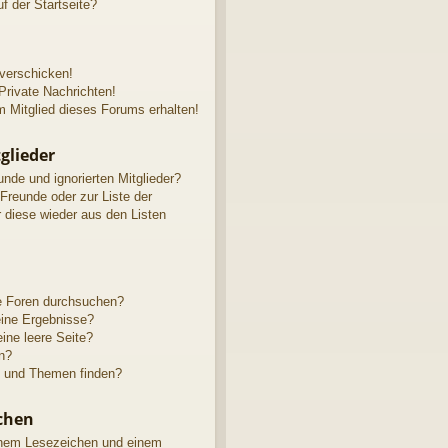
f der Startseite?
 verschicken!
rivate Nachrichten!
 Mitglied dieses Forums erhalten!
glieder
unde und ignorierten Mitglieder?
 Freunde oder zur Liste der
r diese wieder aus den Listen
e Foren durchsuchen?
eine Ergebnisse?
ne leere Seite?
n?
e und Themen finden?
chen
inem Lesezeichen und einem