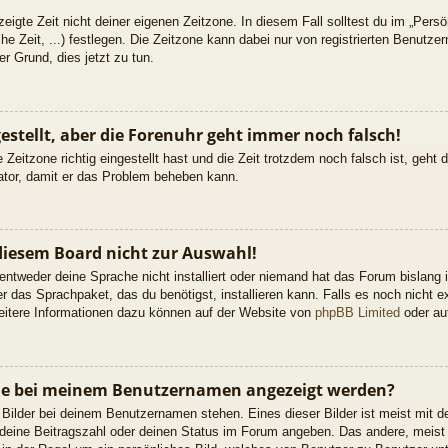
eigte Zeit nicht deiner eigenen Zeitzone. In diesem Fall solltest du im „Persön
he Zeit, ...) festlegen. Die Zeitzone kann dabei nur von registrierten Benutz
uter Grund, dies jetzt zu tun.
gestellt, aber die Forenuhr geht immer noch falsch!
 Zeitzone richtig eingestellt hast und die Zeit trotzdem noch falsch ist, geht
rator, damit er das Problem beheben kann.
diesem Board nicht zur Auswahl!
 entweder deine Sprache nicht installiert oder niemand hat das Forum bislang 
er das Sprachpaket, das du benötigst, installieren kann. Falls es noch nicht ex
itere Informationen dazu können auf der Website von
phpBB Limited
oder a
 die bei meinem Benutzernamen angezeigt werden?
 Bilder bei deinem Benutzernamen stehen. Eines dieser Bilder ist meist mit d
deine Beitragszahl oder deinen Status im Forum angeben. Das andere, meist g