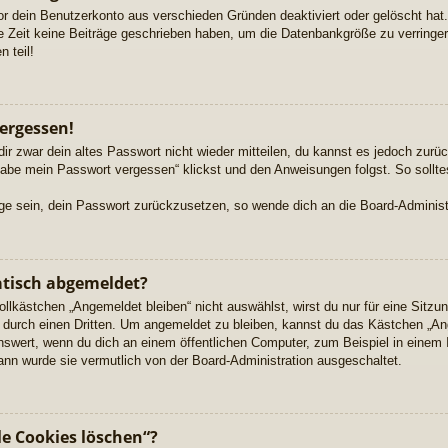
or dein Benutzerkonto aus verschieden Gründen deaktiviert oder gelöscht ha
re Zeit keine Beiträge geschrieben haben, um die Datenbankgröße zu verringern
 teil!
ergessen!
dir zwar dein altes Passwort nicht wieder mitteilen, du kannst es jedoch zur
habe mein Passwort vergessen“ klickst und den Anweisungen folgst. So sollte
Lage sein, dein Passwort zurückzusetzen, so wende dich an die Board-Administ
tisch abgemeldet?
kästchen „Angemeldet bleiben“ nicht auswählst, wirst du nur für eine Sitzu
durch einen Dritten. Um angemeldet zu bleiben, kannst du das Kästchen „A
nswert, wenn du dich an einem öffentlichen Computer, zum Beispiel in einem 
dann wurde sie vermutlich von der Board-Administration ausgeschaltet.
le Cookies löschen“?