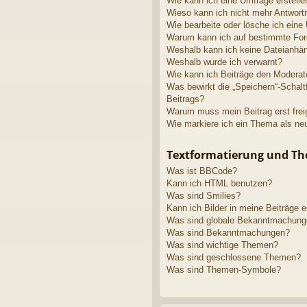
Wie kann ich eine Umfrage erstelle
Wieso kann ich nicht mehr Antwortm
Wie bearbeite oder lösche ich eine
Warum kann ich auf bestimmte Fore
Weshalb kann ich keine Dateianhä
Weshalb wurde ich verwarnt?
Wie kann ich Beiträge den Modera
Was bewirkt die „Speichern“-Schalt
Beitrags?
Warum muss mein Beitrag erst fre
Wie markiere ich ein Thema als ne
Textformatierung und T
Was ist BBCode?
Kann ich HTML benutzen?
Was sind Smilies?
Kann ich Bilder in meine Beiträge 
Was sind globale Bekanntmachun
Was sind Bekanntmachungen?
Was sind wichtige Themen?
Was sind geschlossene Themen?
Was sind Themen-Symbole?