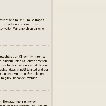
striert sein musst, um Beiträge zu
cht zur Verfügung stehen: zum
so weiter. Wir empfehlen dir eine
atsphäre von Kindern im Internet
n Kindern unter 13 Jahren erheben,
nsicher bist, ob dies auf dich oder
 beachte, dass phpBB Limited und der
jeglicher Art ist; außer solchen,
rum gibt?“ behandelt werden.
euen Benutzer mehr anmelden
est, gesperrt wurden. Um Hilfe zu