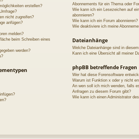
n?
Abonnements für ein Thema oder Fo
öglichkeiten erstellen?
Wie kann ich ein Lesezeichen auf e
 Umfrage?
abonnieren?
n nicht zugreifen?
Wie kann ich ein Forum abonnieren?
nge anfügen?
Wie deaktiviere ich meine Abonneme
toren melden?
fläche beim Schreiben eines
Dateianhänge
Welche Dateianhänge sind in diesem
igegeben werden?
Kann ich eine Übersicht all meiner D
u?
phpBB betreffende Fragen
hementypen
Wer hat diese Forensoftware entwick
Warum ist Funktion x oder y nicht en
An wen soll ich mich wenden, falls e
Anfragen zu diesem Forum gibt?
einfügen?
Wie kann ich einen Administrator de
gen?