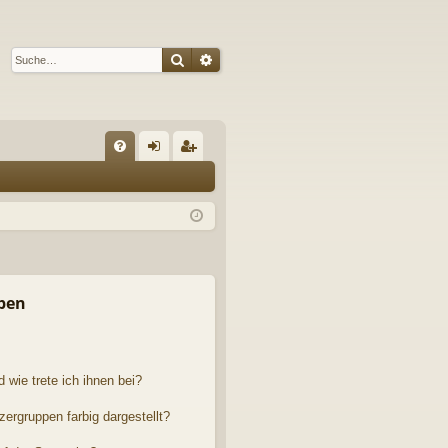
Suche
Erweiterte Suche
S
FA
n
eg
Q
m
ist
el
rie
de
re
n
n
pen
 wie trete ich ihnen bei?
rgruppen farbig dargestellt?