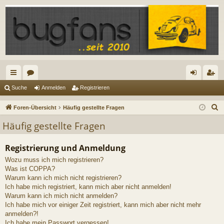
ch
or
n
eg
Suche
Anmelden
Registrieren
ne
en
m
ist
S
Foren-Übersicht
Häufig gestellte Fragen
llz
el
rie
u
Häufig gestellte Fragen
c
ug
de
re
h
Registrierung und Anmeldung
riff
n
n
e
Wozu muss ich mich registrieren?
Was ist COPPA?
Warum kann ich mich nicht registrieren?
Ich habe mich registriert, kann mich aber nicht anmelden!
Warum kann ich mich nicht anmelden?
Ich habe mich vor einiger Zeit registriert, kann mich aber nicht mehr
anmelden?!
Ich habe mein Passwort vergessen!