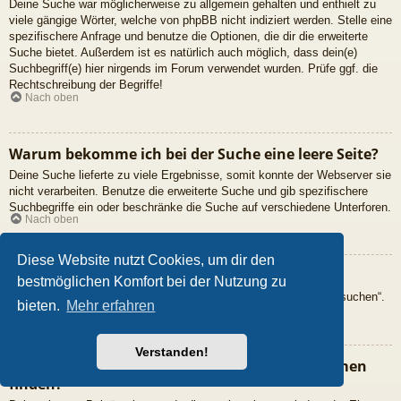
Deine Suche war möglicherweise zu allgemein gehalten und enthielt zu
viele gängige Wörter, welche von phpBB nicht indiziert werden. Stelle eine
spezifischere Anfrage und benutze die Optionen, die dir die erweiterte
Suche bietet. Außerdem ist es natürlich auch möglich, dass dein(e)
Suchbegriff(e) hier nirgends im Forum verwendet wurden. Prüfe ggf. die
Rechtschreibung der Begriffe!
Nach oben
Warum bekomme ich bei der Suche eine leere Seite?
Deine Suche lieferte zu viele Ergebnisse, somit konnte der Webserver sie
nicht verarbeiten. Benutze die erweiterte Suche und gib spezifischere
Suchbegriffe ein oder beschränke die Suche auf verschiedene Unterforen.
Nach oben
Diese Website nutzt Cookies, um dir den
Wie kann ich nach Mitgliedern suchen?
bestmöglichen Komfort bei der Nutzung zu
Gehe zur „Mitglieder“-Seite und klicke auf „Nach einem Mitglied suchen“.
bieten.
Mehr erfahren
Nach oben
Verstanden!
Wie kann ich meine eigenen Beiträge und Themen
finden?