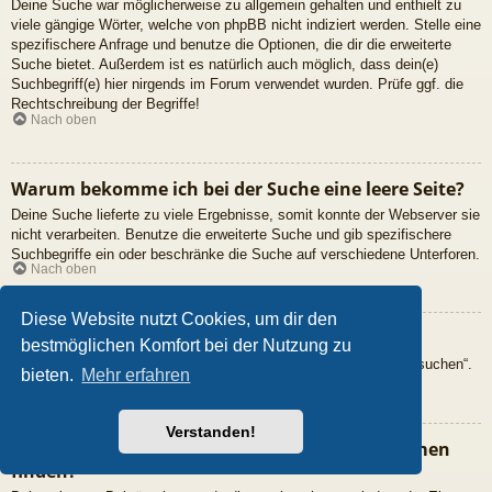
Deine Suche war möglicherweise zu allgemein gehalten und enthielt zu
viele gängige Wörter, welche von phpBB nicht indiziert werden. Stelle eine
spezifischere Anfrage und benutze die Optionen, die dir die erweiterte
Suche bietet. Außerdem ist es natürlich auch möglich, dass dein(e)
Suchbegriff(e) hier nirgends im Forum verwendet wurden. Prüfe ggf. die
Rechtschreibung der Begriffe!
Nach oben
Warum bekomme ich bei der Suche eine leere Seite?
Deine Suche lieferte zu viele Ergebnisse, somit konnte der Webserver sie
nicht verarbeiten. Benutze die erweiterte Suche und gib spezifischere
Suchbegriffe ein oder beschränke die Suche auf verschiedene Unterforen.
Nach oben
Diese Website nutzt Cookies, um dir den
Wie kann ich nach Mitgliedern suchen?
bestmöglichen Komfort bei der Nutzung zu
Gehe zur „Mitglieder“-Seite und klicke auf „Nach einem Mitglied suchen“.
bieten.
Mehr erfahren
Nach oben
Verstanden!
Wie kann ich meine eigenen Beiträge und Themen
finden?