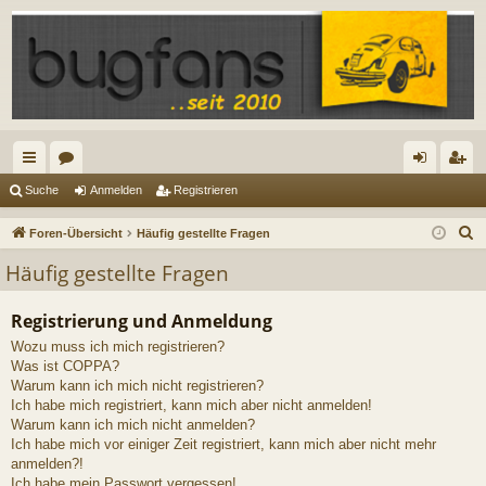
ch
or
n
eg
Suche
Anmelden
Registrieren
ne
en
m
ist
S
Foren-Übersicht
Häufig gestellte Fragen
llz
el
rie
u
Häufig gestellte Fragen
c
ug
de
re
h
Registrierung und Anmeldung
riff
n
n
e
Wozu muss ich mich registrieren?
Was ist COPPA?
Warum kann ich mich nicht registrieren?
Ich habe mich registriert, kann mich aber nicht anmelden!
Warum kann ich mich nicht anmelden?
Ich habe mich vor einiger Zeit registriert, kann mich aber nicht mehr
anmelden?!
Ich habe mein Passwort vergessen!